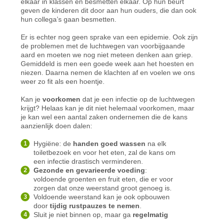
elkaar in klassen en besmetten elkaar. Op hun beurt
geven de kinderen dit door aan hun ouders, die dan ook
hun collega’s gaan besmetten.
Er is echter nog geen sprake van een epidemie. Ook zijn
de problemen met de luchtwegen van voorbijgaande
aard en moeten we nog niet meteen denken aan griep.
Gemiddeld is men een goede week aan het hoesten en
niezen. Daarna nemen de klachten af en voelen we ons
weer zo fit als een hoentje.
Kan je
voorkomen
dat je een infectie op de luchtwegen
krijgt? Helaas kan je dit niet helemaal voorkomen, maar
je kan wel een aantal zaken ondernemen die de kans
aanzienlijk doen dalen:
Hygiëne: de
handen goed wassen
na elk
toiletbezoek en voor het eten, zal de kans om
een infectie drastisch verminderen.
Gezonde en gevarieerde voeding
:
voldoende groenten en fruit eten, die er voor
zorgen dat onze weerstand groot genoeg is.
Voldoende weerstand kan je ook opbouwen
door
tijdig rustpauzes te nemen
.
Sluit je niet binnen op, maar ga
regelmatig