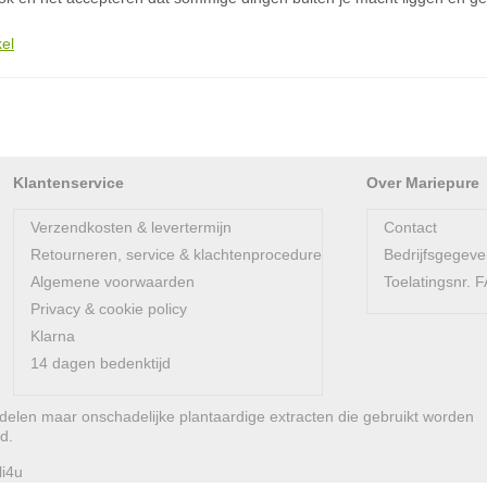
kel
Klantenservice
Over Mariepure
Verzendkosten & levertermijn
Contact
Retourneren, service & klachtenprocedure
Bedrijfsgegev
Algemene voorwaarden
Toelatingsnr.
Privacy & cookie policy
Klarna
14 dagen bedenktijd
len maar onschadelijke plantaardige extracten die gebruikt worden
d.
li4u