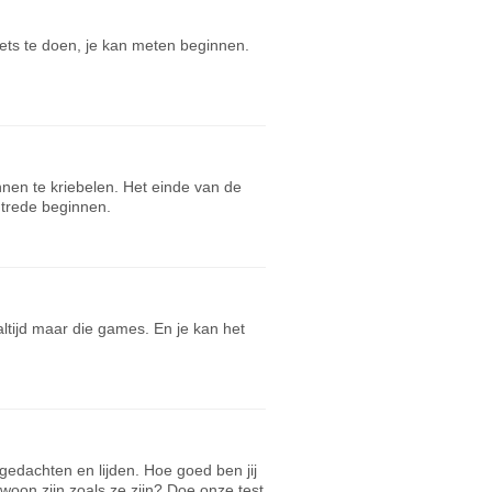
ets te doen, je kan meten beginnen.
nnen te kriebelen. Het einde van de
ntrede beginnen.
 altijd maar die games. En je kan het
e gedachten en lijden. Hoe goed ben jij
woon zijn zoals ze zijn? Doe onze test