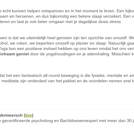
 je echt kunnen helpen ontspannen en in het moment te leven. Een bijk
ichaam en hersenen, en dus bijkomstig een betere slaap verzekert. Een v
teren en laat je ook beter omgaan met je dagelijkse dosis stress.
en is dat we uiteindelijk heel gemeen zijn ten opzichte van onszelf. W
ohol, we roken, we beperken onszelf op plezier en slaap. Natuurlijk gaa
ga kan een positieve invloed hebben op ons leven omdat het ons vertra
 lichaam geniet
door de yogahoudingen en je ademhaling. Misschien ko
t het een fantastisch all-round beweging is die fysieke, mentale en em
meditatie zijn onderdeel van het pakket en de voordelen nemen snel 
Vermeersch
(
bio
)
 gecertificeerde psycholoog en Bachbloesemexpert met meer dan 30 ja