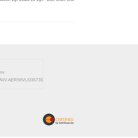
ens
 FAVV AER/WVL/035735