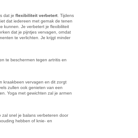
s dat je
flexibiliteit verbetert
. Tijdens
e ziet dat iedereen met gemak de tenen
 kunnen. Je verbetert je flexibiliteit
erken dat je pijntjes vervagen, omdat
enten te verlichten. Je krijgt minder
pen te beschermen tegen artritis en
an kraakbeen vervagen en dit zorgt
els zullen ook genieten van een
ven. Yoga met gewichten zal je armen
e zal snel je balans verbeteren door
 houding hebben of knie- en