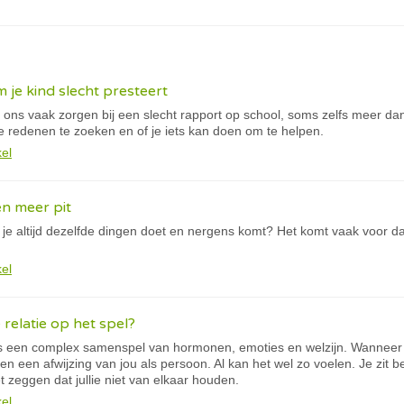
je kind slecht presteert
ons vaak zorgen bij een slecht rapport op school, soms zelfs meer da
je redenen te zoeken en of je iets kan doen om te helpen.
kel
en meer pit
 je altijd dezelfde dingen doet en nergens komt? Het komt vaak voor dat 
kel
 relatie op het spel?
s een complex samenspel van hormonen, emoties en welzijn. Wanneer je
zelden een afwijzing van jou als persoon. Al kan het wel zo voelen. Je zi
et zeggen dat jullie niet van elkaar houden.
kel