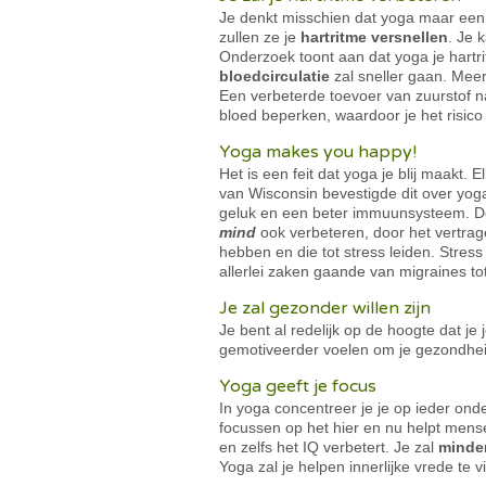
Je denkt misschien dat yoga maar een 
zullen ze je
hartritme versnellen
. Je 
Onderzoek toont aan dat yoga je hartr
bloedcirculatie
zal sneller gaan. Meer 
Een verbeterde toevoer van zuurstof n
bloed beperken, waardoor je het risic
Yoga makes you happy!
Het is een feit dat yoga je blij maakt.
van Wisconsin bevestigde dit over yoga:
geluk en een beter immuunsysteem. De
mind
ook verbeteren, door het vertrage
hebben en die tot stress leiden. Stres
allerlei zaken gaande van migraines to
Je zal gezonder willen zijn
Je bent al redelijk op de hoogte dat je
gemotiveerder voelen om je gezondheid
Yoga geeft je focus
In yoga concentreer je je op ieder ond
focussen op het hier en nu helpt mense
en zelfs het IQ verbetert. Je zal
minder
Yoga zal je helpen innerlijke vrede te 