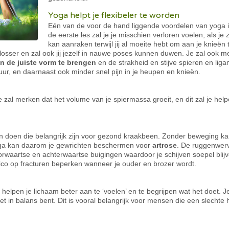
Yoga helpt je flexibeler te worden
Eén van de voor de hand liggende voordelen van yoga i
de eerste les zal je je misschien verloren voelen, als j
kan aanraken terwijl jij al moeite hebt om aan je knieën te
e losser en zal ook jij jezelf in nauwe poses kunnen duwen. Je zal ook m
n de juiste vorm te brengen
en de strakheid en stijve spieren en ligam
ur, en daarnaast ook minder snel pijn in je heupen en knieën.
je zal merken dat het volume van je spiermassa groeit, en dit zal je hel
gen doen die belangrijk zijn voor gezond kraakbeen. Zonder beweging k
Yoga kan daarom je gewrichten beschermen voor
artrose
. De ruggenwerv
orwaartse en achterwaartse buigingen waardoor je schijven soepel blij
sico op fracturen beperken wanneer je ouder en brozer wordt.
helpen je lichaam beter aan te ‘voelen’ en te begrijpen wat het doet. J
t in balans bent. Dit is vooral belangrijk voor mensen die een slechte