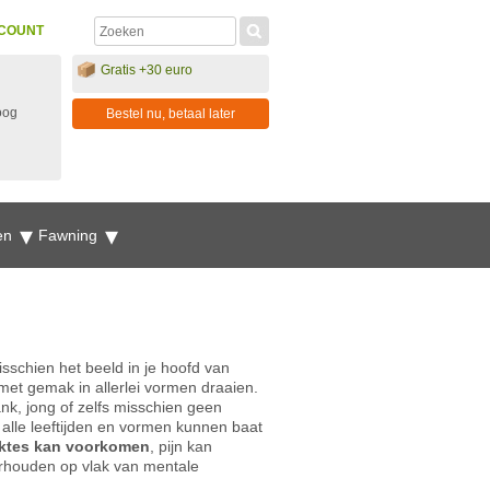
COUNT
Gratis +30 euro
oog
Bestel nu, betaal later
en
Fawning
sschien het beeld in je hoofd van
 met gemak in allerlei vormen draaien.
ank, jong of zelfs misschien geen
alle leeftijden en vormen kunnen baat
ektes kan voorkomen
, pijn kan
erhouden op vlak van mentale