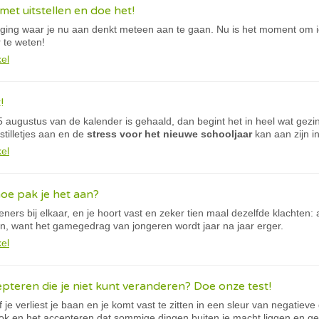
met uitstellen en doe het!
aging waar je nu aan denkt meteen aan te gaan. Nu is het moment om i
 te weten!
kel
!
5 augustus van de kalender is gehaald, dan begint het in heel wat gezi
stilletjes aan en de
stress voor het nieuwe schooljaar
kan aan zijn i
kel
oe pak je het aan?
eners bij elkaar, en je hoort vast en zeker tien maal dezelfde klachten:
en, want het gamegedrag van jongeren wordt jaar na jaar erger.
kel
epteren die je niet kunt veranderen? Doe onze test!
of je verliest je baan en je komt vast te zitten in een sleur van negatiev
rok en het accepteren dat sommige dingen buiten je macht liggen en ge