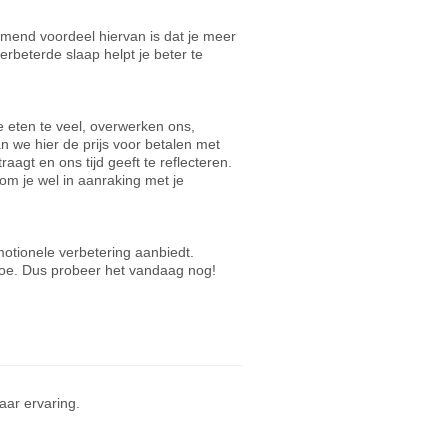
omend voordeel hiervan is dat je meer
erbeterde slaap helpt je beter te
e eten te veel, overwerken ons,
n we hier de prijs voor betalen met
agt en ons tijd geeft te reflecteren.
m je wel in aanraking met je
otionele verbetering aanbiedt.
toe. Dus probeer het vandaag nog!
ar ervaring.