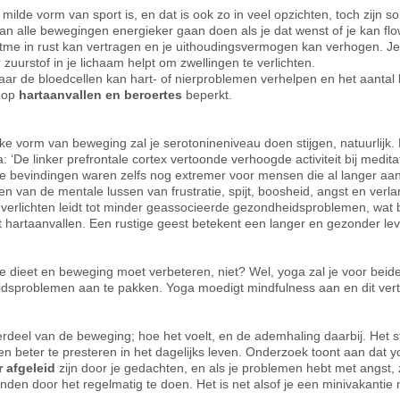
milde vorm van sport is, en dat is ook zo in veel opzichten, toch zij
kan alle bewegingen energieker gaan doen als je dat wenst of je kan f
itme in rust kan vertragen en je uithoudingsvermogen kan verhogen. J
zuurstof in je lichaam helpt om zwellingen te verlichten.
aar de bloedcellen kan hart- of nierproblemen verhelpen en het aantal
o op
hartaanvallen en beroertes
beperkt.
 Elke vorm van beweging zal je serotonineniveau doen stijgen, natuurlijk.
 ‘De linker prefrontale cortex vertoonde verhoogde activiteit bij medita
 bevindingen waren zelfs nog extremer voor mensen die al langer aa
n van de mentale lussen van frustratie, spijt, boosheid, angst en verl
s verlichten leidt tot minder geassocieerde gezondheidsproblemen, wat b
t hartaanvallen. Een rustige geest betekent een langer en gezonder le
 je dieet en beweging moet verbeteren, niet? Wel, yoga zal je voor beid
sproblemen aan te pakken. Yoga moedigt mindfulness aan en dit vertaa
erdeel van de beweging; hoe het voelt, en de ademhaling daarbij. Het st
n beter te presteren in het dagelijks leven. Onderzoek toont aan dat yo
 afgeleid
zijn door je gedachten, en als je problemen hebt met angst, 
vinden door het regelmatig te doen. Het is net alsof je een minivakantie