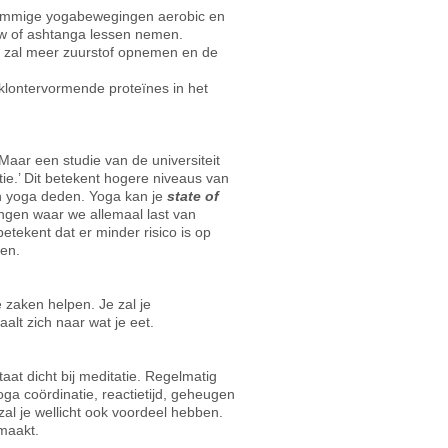
n sommige yogabewegingen aerobic en
low of ashtanga lessen nemen.
e zal meer zuurstof opnemen en de
 klontervormende proteïnes in het
 Maar een studie van de universiteit
tie.’ Dit betekent hogere niveaus van
n yoga deden. Yoga kan je
state of
angen waar we allemaal last van
etekent dat er minder risico is op
ven.
e zaken helpen. Je zal je
lt zich naar wat je eet.
aat dicht bij meditatie. Regelmatig
ga coördinatie, reactietijd, geheugen
zal je wellicht ook voordeel hebben.
 maakt.