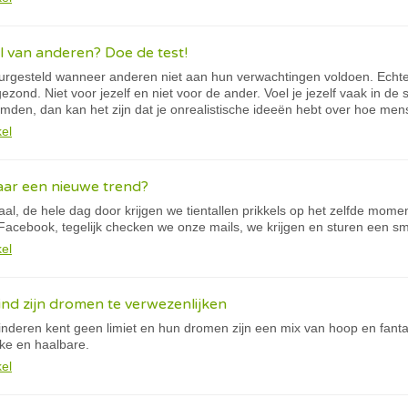
el van anderen? Doe de test!
urgesteld wanneer anderen niet aan hun verwachtingen voldoen. Echter, 
gezond. Niet voor jezelf en niet voor de ander. Voel je jezelf vaak in de 
reemden, dan kan het zijn dat je onrealistische ideeën hebt over hoe 
kel
ar een nieuwe trend?
al, de hele dag door krijgen we tientallen prikkels op het zelfde mom
Facebook, tegelijk checken we onze mails, we krijgen en sturen een sms
kel
ind zijn dromen te verwezenlijken
inderen kent geen limiet en hun dromen zijn een mix van hoop en fanta
jke en haalbare.
kel