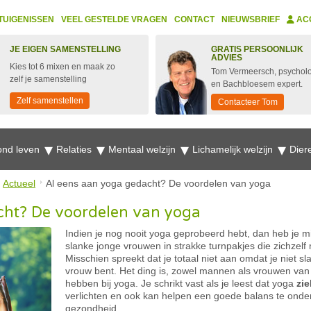
TUIGENISSEN
VEEL GESTELDE VRAGEN
CONTACT
NIEUWSBRIEF
AC
JE EIGEN SAMENSTELLING
GRATIS PERSOONLIJK
ADVIES
Kies tot 6 mixen en maak zo
Tom Vermeersch, psychol
zelf je samenstelling
en Bachbloesem expert.
Zelf samenstellen
Contacteer Tom
nd leven
Relaties
Mentaal welzijn
Lichamelijk welzijn
Dier
Actueel
Al eens aan yoga gedacht? De voordelen van yoga
cht? De voordelen van yoga
Indien je nog nooit yoga geprobeerd hebt, dan heb je mi
slanke jonge vrouwen in strakke turnpakjes die zichzelf
Misschien spreekt dat je totaal niet aan omdat je niet sl
vrouw bent. Het ding is, zowel mannen als vrouwen van 
hebben bij yoga. Je schrikt vast als je leest dat yoga
zi
verlichten en ook kan helpen een goede balans te ond
gezondheid.