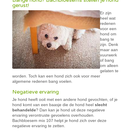
Bange hond? Bachbloesems stellen je hond
gerust!
Er zijn
heel wat
redenen
voor een
hond om
bang te
zijn. Denk
maar aan
vuurwerk
of bang
om alleen
gelaten te
worden. Toch kan een hond zich ook voor meer
algemene redenen bang voelen.
Negatieve ervaring
Je hond heeft ooit met een andere hond gevochten, of je
hond komt van een baasje die de hond heel
slecht
behandelde
? Dan kan je hond uit deze negatieve
ervaring verontruste gevoelens overhouden.
Bachbloesem mix 107 helpt je hond zich over deze
negatieve ervaring te zetten.