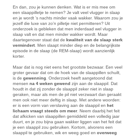
En dan, zou je kunnen denken. Wat is er mis mee om
een slaappilletje te nemen? Je valt veel vlugger in slaap
en je wordt ’s nachts minder vaak wakker. Waarom zou je
jezelf die luxe van zo’n pilletje niet permitteren? Uit
onderzoek is gebleken dat men inderdaad wel vlugger in
slaap valt en dat men minder wakker wordt. Maar
daartegenover staat dat de
kwaliteit van de slaap sterk
vermindert
. Men slaapt minder diep en de belangrijkste
episode in de slaap (de REM-slaap) wordt aanzienlijk
korter.
Maar dat is nog niet eens het grootste bezwaar. Een veel
groter gevaar dat om de hoek van de slaappillen schuilt,
is de
gewenning
. Onderzoek heeft aangetoond dat
mensen
na 4 weken gewend
zijn aan de slaappil. Dat
houdt in dat zij zonder de slaappil zeker niet in slaap
geraken, maar als men de pil niet verzwaart dan geraakt
men ook niet meer deftig in slaap. Met andere woorden:
er is een vorm van verslaving aan de slaappil en
het
lichaam vraagt steeds om meer
. Neem daarbij het feit
dat afkicken van slaappillen gemiddeld een volledig jaar
duurt, en je zou bijna gaan wakker liggen van het feit dat
je een slaappil zou gebruiken. Kortom, alvorens een
slaappil te gebruiken, wik en weeg goed en
overweeg