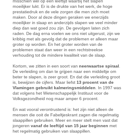
misschien wel op een leeftijd waarbij het slapen
moeilijker lukt. Er is de drukte van het werk, de hoge
prestatiedruk en de vele zorgen die men zich moet
maken. Door al deze dingen geraken we enerzijds
moeilijker in slaap en anderzijds slapen we veel minder
diep dan wat goed zou zijn. De gevolgen laten zich
raden. De dag erna voelen we ons niet uitgerust, zijn we
kribbig met als gevolg dat de problemen er alleen maar
groter op worden. En het groter worden van de
problemen staat dan weer in een rechtstreekse
verhouding tot de mindere kwaliteit van de slaap.
Kortom, we zitten in een soort van
neerwaartse spiraal
.
De verleiding om dan te grijpen naar een middeltje om
beter te slapen, is zeer groot. En dat die verleiding groot
is, bewijzen de cijfers. Maar liefst
13 procent van de
Vlamingen gebruikt kalmeringsmiddelen
. In 1997 was
dat volgens het Wetenschappelijk Instituut voor de
Volksgezondheid nog maar amper 6 procent.
En wat vooral verontrustend is: het zijn niet alleen de
mensen die ooit de Fabeltjeskrant zagen die regelmatig
slaappillen gebruiken. Meer en meer stelt men vast dat
jongeren
vanaf de leeftijd van 15 jaar beginnen
met
het regelmatig gebruiken van slaappillen.