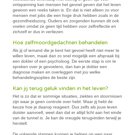
ontspanning kan mensen het gevoel geven dat het leven
gewoon een reeks taken is. En dat is niet alleen zo voor
mensen met jobs die een hoge druk hebben zoals in de
gezondheidszorg. Ouders en zorgenden kunnen dit ook
voelen omdat ze geen tijd hebben voor zelfreflectie en
zichzelf er dus in verliezen.
Hoe zelfmoordgedachten behandelen
Als jij of iemand die je kent het gevoel heeft niet meer te
willen leven, maak dan zo snel mogelijk een afspraak bij
een dokter of een psycholoog. De eerste stap is om te
spreken over je gevoelens, dan kan je dokter een
diagnose maken en overleggen met jou welke
behandelingsopties de beste zijn.
Kan jij terug geluk vinden in het leven?
Het is zo dat er sommige situaties, ziektes en stoornissen
zijn waar je geen controle over hebt. Maar jij hebt de
keuze hoe je daarop reageert. Dus zelfs als jouw leven
duister aanvoelt, weet dan dat er altijd licht aan het einde
van de tunnel is. Je kan de vreugde terugvinden terwijl je
herstelt.
De volgende stappen kunnen je helpen op weg naar