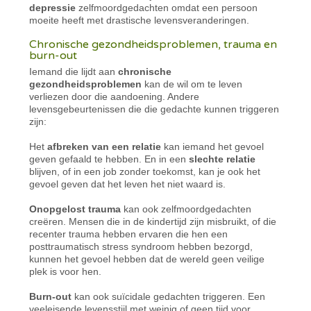
depressie
zelfmoordgedachten omdat een persoon
moeite heeft met drastische levensveranderingen.
Chronische gezondheidsproblemen, trauma en
burn-out
Iemand die lijdt aan
chronische
gezondheidsproblemen
kan de wil om te leven
verliezen door die aandoening. Andere
levensgebeurtenissen die die gedachte kunnen triggeren
zijn:
Het
afbreken van een relatie
kan iemand het gevoel
geven gefaald te hebben. En in een
slechte relatie
blijven, of in een job zonder toekomst, kan je ook het
gevoel geven dat het leven het niet waard is.
Onopgelost trauma
kan ook zelfmoordgedachten
creëren. Mensen die in de kindertijd zijn misbruikt, of die
recenter trauma hebben ervaren die hen een
posttraumatisch stress syndroom hebben bezorgd,
kunnen het gevoel hebben dat de wereld geen veilige
plek is voor hen.
Burn-out
kan ook suïcidale gedachten triggeren. Een
veeleisende levensstijl met weinig of geen tijd voor