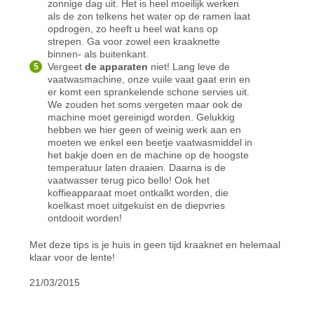
zonnige dag uit. Het is heel moeilijk werken
als de zon telkens het water op de ramen laat
opdrogen, zo heeft u heel wat kans op
strepen. Ga voor zowel een kraaknette
binnen- als buitenkant.
Vergeet
de apparaten
niet! Lang leve de
vaatwasmachine, onze vuile vaat gaat erin en
er komt een sprankelende schone servies uit.
We zouden het soms vergeten maar ook de
machine moet gereinigd worden. Gelukkig
hebben we hier geen of weinig werk aan en
moeten we enkel een beetje vaatwasmiddel in
het bakje doen en de machine op de hoogste
temperatuur laten draaien. Daarna is de
vaatwasser terug pico bello! Ook het
koffieapparaat moet ontkalkt worden, die
koelkast moet uitgekuist en de diepvries
ontdooit worden!
Met deze tips is je huis in geen tijd kraaknet en helemaal
klaar voor de lente!
21/03/2015