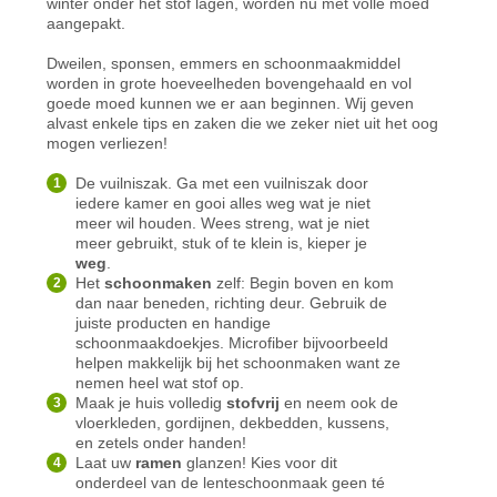
winter onder het stof lagen, worden nu met volle moed
aangepakt.
Dweilen, sponsen, emmers en schoonmaakmiddel
worden in grote hoeveelheden bovengehaald en vol
goede moed kunnen we er aan beginnen. Wij geven
alvast enkele tips en zaken die we zeker niet uit het oog
mogen verliezen!
De vuilniszak. Ga met een vuilniszak door
iedere kamer en gooi alles weg wat je niet
meer wil houden. Wees streng, wat je niet
meer gebruikt, stuk of te klein is, kieper je
weg
.
Het
schoonmaken
zelf: Begin boven en kom
dan naar beneden, richting deur. Gebruik de
juiste producten en handige
schoonmaakdoekjes. Microfiber bijvoorbeeld
helpen makkelijk bij het schoonmaken want ze
nemen heel wat stof op.
Maak je huis volledig
stofvrij
en neem ook de
vloerkleden, gordijnen, dekbedden, kussens,
en zetels onder handen!
Laat uw
ramen
glanzen! Kies voor dit
onderdeel van de lenteschoonmaak geen té