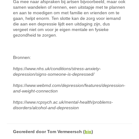
Ga mee naar afspraken bij artsen bijvoorbeeld, maar ook
samen wandelen of rennen, een uitstapje met te plannen
en aan te moedigen om met familie en vrienden om te
gaan, helpt enorm. Ten slotte kan de zorg voor iemand
die aan een depressie lijdt een uitdaging zijn, dus
vergeet niet om voor je eigen mentale en fysieke
gezondheid te zorgen.
Bronnen:
https://www.nhs.uk/conditions/stress-anxiety-
depression/signs-someone-is-depressed/
https://www.webmd.com/depression/features/depression-
and-weight-connection
https://www.rcpsych.ac.uk/mental-health/problems-
disorders/alcohol-and-depression
Gecreëerd door
Tom Vermeersch
(
bio
)