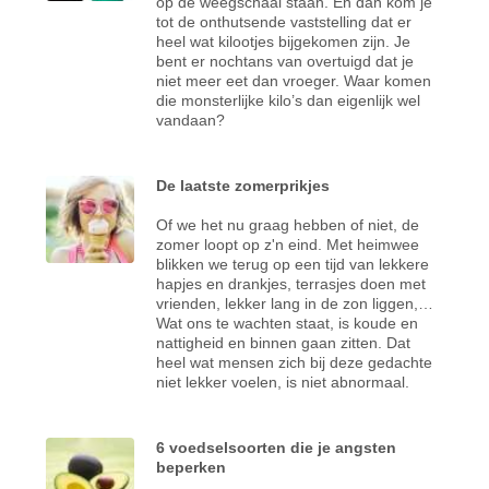
op de weegschaal staan. En dan kom je
tot de onthutsende vaststelling dat er
heel wat kilootjes bijgekomen zijn. Je
bent er nochtans van overtuigd dat je
niet meer eet dan vroeger. Waar komen
die monsterlijke kilo’s dan eigenlijk wel
vandaan?
De laatste zomerprikjes
Of we het nu graag hebben of niet, de
zomer loopt op z'n eind. Met heimwee
blikken we terug op een tijd van lekkere
hapjes en drankjes, terrasjes doen met
vrienden, lekker lang in de zon liggen,…
Wat ons te wachten staat, is koude en
nattigheid en binnen gaan zitten. Dat
heel wat mensen zich bij deze gedachte
niet lekker voelen, is niet abnormaal.
6 voedselsoorten die je angsten
beperken