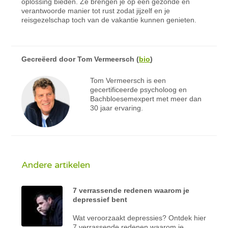
oplossing bieden. Ze brengen je op een gezonde en
verantwoorde manier tot rust zodat jijzelf en je
reisgezelschap toch van de vakantie kunnen genieten.
Gecreëerd door
Tom Vermeersch
(
bio
)
Tom Vermeersch is een
gecertificeerde psycholoog en
Bachbloesemexpert met meer dan
30 jaar ervaring.
Andere artikelen
7 verrassende redenen waarom je
depressief bent
Wat veroorzaakt depressies? Ontdek hier
7 verrassende redenen waarom je