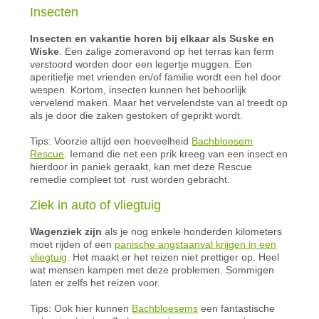
Ins
ecten
Insecten en vakantie horen bij elkaar als Suske en
Wiske
. Een zalige zomeravond op het terras kan ferm
verstoord worden door een legertje muggen. Een
aperitiefje met vrienden en/of familie wordt een hel door
wespen. Kortom, insecten kunnen het behoorlijk
vervelend maken. Maar het vervelendste van al treedt op
als je door die zaken gestoken of geprikt wordt.
Tips: Voorzie altijd een hoeveelheid
Bachbloesem
Rescue
. Iemand die net een prik kreeg van een insect en
hierdoor in paniek geraakt, kan met deze Rescue
remedie compleet tot rust worden gebracht.
Ziek in au
to of vliegtuig
Wagenziek zijn
als je nog enkele honderden kilometers
moet rijden of een
panische angstaanval krijgen in een
vliegtuig
. Het maakt er het reizen niet prettiger op. Heel
wat mensen kampen met deze problemen. Sommigen
laten er zelfs het reizen voor.
Tips: Ook hier kunnen
Bachbloesems
een fantastische