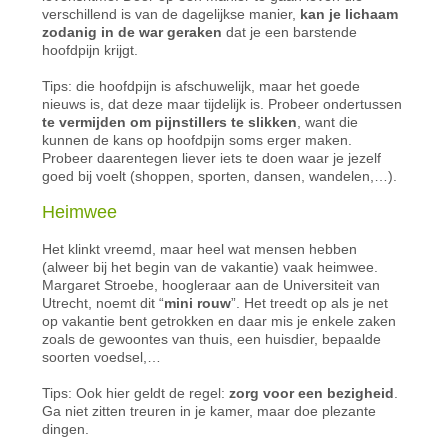
verschillend is van de dagelijkse manier,
kan je lichaam
zodanig in de war geraken
dat je een barstende
hoofdpijn krijgt.
Tips: die hoofdpijn is afschuwelijk, maar het goede
nieuws is, dat deze maar tijdelijk is. Probeer ondertussen
te vermijden om pijnstillers te slikken
, want die
kunnen de kans op hoofdpijn soms erger maken.
Probeer daarentegen liever iets te doen waar je jezelf
goed bij voelt (shoppen, sporten, dansen, wandelen,…).
Hei
mwee
Het klinkt vreemd, maar heel wat mensen hebben
(alweer bij het begin van de vakantie) vaak heimwee.
Margaret Stroebe, hoogleraar aan de Universiteit van
Utrecht, noemt dit “
mini rouw
”. Het treedt op als je net
op vakantie bent getrokken en daar mis je enkele zaken
zoals de gewoontes van thuis, een huisdier, bepaalde
soorten voedsel,…
Tips: Ook hier geldt de regel:
zorg voor een bezigheid
.
Ga niet zitten treuren in je kamer, maar doe plezante
dingen.