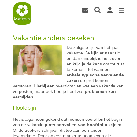
Vakantie anders bekeken
De zaligste tijd van het jaar…
vakantie. Je kijkt er naar uit,
en dan eindelijk is het zover
en krijg je de kans om tot rust
te komen. Tot wanneer
enkele typische vervelende
zaken
de pret komen
verstoren. Hierbij een overzicht van wat een vakantie kan
verpesten, maar ook hoe je heel wat
problemen kan
vermijden
.
Ho
ofdpijn
Het is algemeen gekend dat mensen vooral bij het begin
van de vakantie
plots aanvallen van hoofdpijn
krijgen.
Onderzoekers schrijven dit toe aan een ander
levensritme. Door op een manier te gaan leven die