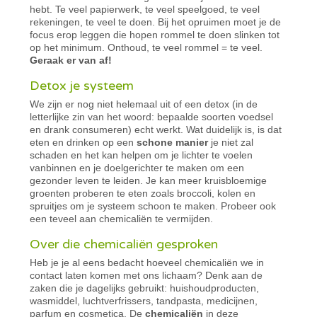
hebt. Te veel papierwerk, te veel speelgoed, te veel
rekeningen, te veel te doen. Bij het opruimen moet je de
focus erop leggen die hopen rommel te doen slinken tot
op het minimum. Onthoud, te veel rommel = te veel.
Geraak er van af!
Detox je systeem
We zijn er nog niet helemaal uit of een detox (in de
letterlijke zin van het woord: bepaalde soorten voedsel
en drank consumeren) echt werkt. Wat duidelijk is, is dat
eten en drinken op een
schone manier
je niet zal
schaden en het kan helpen om je lichter te voelen
vanbinnen en je doelgerichter te maken om een
gezonder leven te leiden. Je kan meer kruisbloemige
groenten proberen te eten zoals broccoli, kolen en
spruitjes om je systeem schoon te maken. Probeer ook
een teveel aan chemicaliën te vermijden.
Over die chemicaliën gesproken
Heb je je al eens bedacht hoeveel chemicaliën we in
contact laten komen met ons lichaam? Denk aan de
zaken die je dagelijks gebruikt: huishoudproducten,
wasmiddel, luchtverfrissers, tandpasta, medicijnen,
parfum en cosmetica. De
chemicaliën
in deze