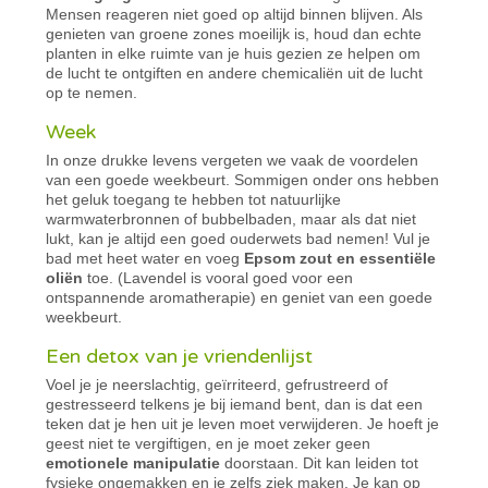
Mensen reageren niet goed op altijd binnen blijven. Als
genieten van groene zones moeilijk is, houd dan echte
planten in elke ruimte van je huis gezien ze helpen om
de lucht te ontgiften en andere chemicaliën uit de lucht
op te nemen.
Week
In onze drukke levens vergeten we vaak de voordelen
van een goede weekbeurt. Sommigen onder ons hebben
het geluk toegang te hebben tot natuurlijke
warmwaterbronnen of bubbelbaden, maar als dat niet
lukt, kan je altijd een goed ouderwets bad nemen! Vul je
bad met heet water en voeg
Epsom zout en essentiële
oliën
toe. (Lavendel is vooral goed voor een
ontspannende aromatherapie) en geniet van een goede
weekbeurt.
Een detox van je vriendenlijst
Voel je je neerslachtig, geïrriteerd, gefrustreerd of
gestresseerd telkens je bij iemand bent, dan is dat een
teken dat je hen uit je leven moet verwijderen. Je hoeft je
geest niet te vergiftigen, en je moet zeker geen
emotionele manipulatie
doorstaan. Dit kan leiden tot
fysieke ongemakken en je zelfs ziek maken. Je kan op