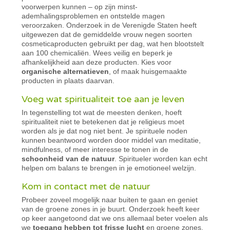
voorwerpen kunnen – op zijn minst-
ademhalingsproblemen en ontstelde magen
veroorzaken. Onderzoek in de Verenigde Staten heeft
uitgewezen dat de gemiddelde vrouw negen soorten
cosmeticaproducten gebruikt per dag, wat hen blootstelt
aan 100 chemicaliën. Wees veilig en beperk je
afhankelijkheid aan deze producten. Kies voor
organische alternatieven
, of maak huisgemaakte
producten in plaats daarvan.
Voeg wat spiritualiteit toe aan je leven
In tegenstelling tot wat de meesten denken, hoeft
spiritualiteit niet te betekenen dat je religieus moet
worden als je dat nog niet bent. Je spirituele noden
kunnen beantwoord worden door middel van meditatie,
mindfulness, of meer interesse te tonen in de
schoonheid van de natuur
. Spiritueler worden kan echt
helpen om balans te brengen in je emotioneel welzijn.
Kom in contact met de natuur
Probeer zoveel mogelijk naar buiten te gaan en geniet
van de groene zones in je buurt. Onderzoek heeft keer
op keer aangetoond dat we ons allemaal beter voelen als
we
toegang hebben tot frisse lucht
en groene zones.