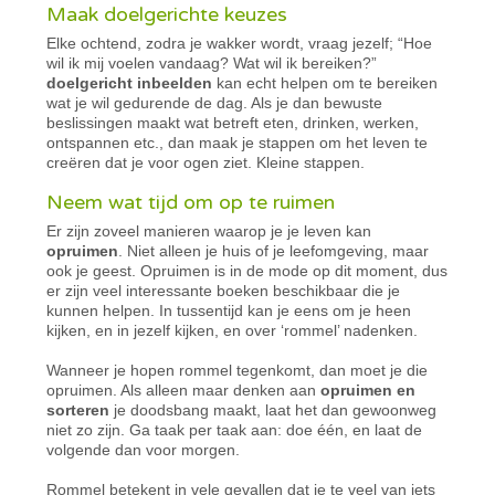
Maak doelgerichte keuzes
Elke ochtend, zodra je wakker wordt, vraag jezelf; “Hoe
wil ik mij voelen vandaag? Wat wil ik bereiken?”
doelgericht inbeelden
kan echt helpen om te bereiken
wat je wil gedurende de dag. Als je dan bewuste
beslissingen maakt wat betreft eten, drinken, werken,
ontspannen etc., dan maak je stappen om het leven te
creëren dat je voor ogen ziet. Kleine stappen.
Neem wat tijd om op te ruimen
Er zijn zoveel manieren waarop je je leven kan
opruimen
. Niet alleen je huis of je leefomgeving, maar
ook je geest. Opruimen is in de mode op dit moment, dus
er zijn veel interessante boeken beschikbaar die je
kunnen helpen. In tussentijd kan je eens om je heen
kijken, en in jezelf kijken, en over ‘rommel’ nadenken.
Wanneer je hopen rommel tegenkomt, dan moet je die
opruimen. Als alleen maar denken aan
opruimen en
sorteren
je doodsbang maakt, laat het dan gewoonweg
niet zo zijn. Ga taak per taak aan: doe één, en laat de
volgende dan voor morgen.
Rommel betekent in vele gevallen dat je te veel van iets