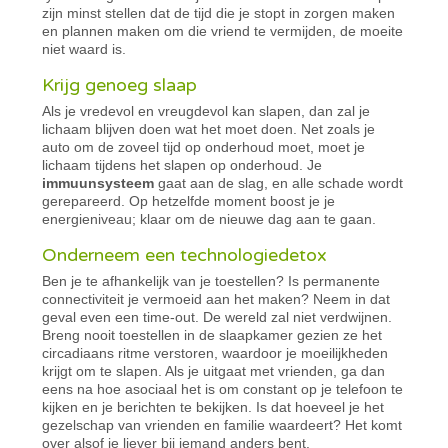
zijn minst stellen dat de tijd die je stopt in zorgen maken
en plannen maken om die vriend te vermijden, de moeite
niet waard is.
Krijg genoeg slaap
Als je vredevol en vreugdevol kan slapen, dan zal je
lichaam blijven doen wat het moet doen. Net zoals je
auto om de zoveel tijd op onderhoud moet, moet je
lichaam tijdens het slapen op onderhoud. Je
immuunsysteem
gaat aan de slag, en alle schade wordt
gerepareerd. Op hetzelfde moment boost je je
energieniveau; klaar om de nieuwe dag aan te gaan.
Onderneem een technologiedetox
Ben je te afhankelijk van je toestellen? Is permanente
connectiviteit je vermoeid aan het maken? Neem in dat
geval even een time-out. De wereld zal niet verdwijnen.
Breng nooit toestellen in de slaapkamer gezien ze het
circadiaans ritme verstoren, waardoor je moeilijkheden
krijgt om te slapen. Als je uitgaat met vrienden, ga dan
eens na hoe asociaal het is om constant op je telefoon te
kijken en je berichten te bekijken. Is dat hoeveel je het
gezelschap van vrienden en familie waardeert? Het komt
over alsof je liever bij iemand anders bent.