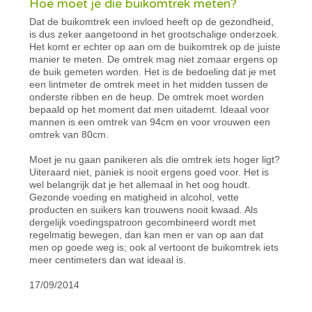
Hoe moet je die buikomtrek meten?
Dat de buikomtrek een invloed heeft op de gezondheid,
is dus zeker aangetoond in het grootschalige onderzoek.
Het komt er echter op aan om de buikomtrek op de juiste
manier te meten. De omtrek mag niet zomaar ergens op
de buik gemeten worden. Het is de bedoeling dat je met
een lintmeter de omtrek meet in het midden tussen de
onderste ribben en de heup. De omtrek moet worden
bepaald op het moment dat men uitademt. Ideaal voor
mannen is een omtrek van 94cm en voor vrouwen een
omtrek van 80cm.
Moet je nu gaan panikeren als die omtrek iets hoger ligt?
Uiteraard niet, paniek is nooit ergens goed voor. Het is
wel belangrijk dat je het allemaal in het oog houdt.
Gezonde voeding en matigheid in alcohol, vette
producten en suikers kan trouwens nooit kwaad. Als
dergelijk voedingspatroon gecombineerd wordt met
regelmatig bewegen, dan kan men er van op aan dat
men op goede weg is; ook al vertoont de buikomtrek iets
meer centimeters dan wat ideaal is.
17/09/2014