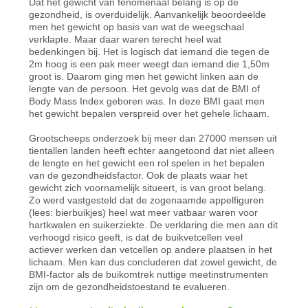
Dat het gewicht van fenomenaal belang is op de
gezondheid, is overduidelijk. Aanvankelijk beoordeelde
men het gewicht op basis van wat de weegschaal
verklapte. Maar daar waren terecht heel wat
bedenkingen bij. Het is logisch dat iemand die tegen de
2m hoog is een pak meer weegt dan iemand die 1,50m
groot is. Daarom ging men het gewicht linken aan de
lengte van de persoon. Het gevolg was dat de BMI of
Body Mass Index geboren was. In deze BMI gaat men
het gewicht bepalen verspreid over het gehele lichaam.
Grootscheeps onderzoek bij meer dan 27000 mensen uit
tientallen landen heeft echter aangetoond dat niet alleen
de lengte en het gewicht een rol spelen in het bepalen
van de gezondheidsfactor. Ook de plaats waar het
gewicht zich voornamelijk situeert, is van groot belang.
Zo werd vastgesteld dat de zogenaamde appelfiguren
(lees: bierbuikjes) heel wat meer vatbaar waren voor
hartkwalen en suikerziekte. De verklaring die men aan dit
verhoogd risico geeft, is dat de buikvetcellen veel
actiever werken dan vetcellen op andere plaatsen in het
lichaam. Men kan dus concluderen dat zowel gewicht, de
BMI-factor als de buikomtrek nuttige meetinstrumenten
zijn om de gezondheidstoestand te evalueren.