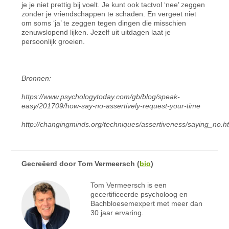
je je niet prettig bij voelt. Je kunt ook tactvol ‘nee’ zeggen
zonder je vriendschappen te schaden. En vergeet niet
om soms ‘ja’ te zeggen tegen dingen die misschien
zenuwslopend lijken. Jezelf uit uitdagen laat je
persoonlijk groeien.
Bronnen:
https://www.psychologytoday.com/gb/blog/speak-
easy/201709/how-say-no-assertively-request-your-time
http://changingminds.org/techniques/assertiveness/saying_no.h
Gecreëerd door
Tom Vermeersch
(
bio
)
Tom Vermeersch is een
gecertificeerde psycholoog en
Bachbloesemexpert met meer dan
30 jaar ervaring.