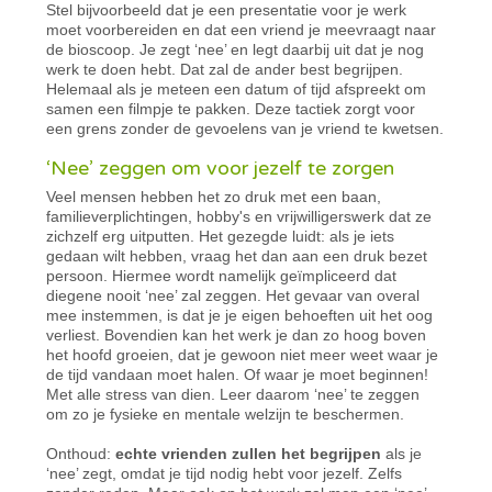
Stel bijvoorbeeld dat je een presentatie voor je werk
moet voorbereiden en dat een vriend je meevraagt naar
de bioscoop. Je zegt ‘nee’ en legt daarbij uit dat je nog
werk te doen hebt. Dat zal de ander best begrijpen.
Helemaal als je meteen een datum of tijd afspreekt om
samen een filmpje te pakken. Deze tactiek zorgt voor
een grens zonder de gevoelens van je vriend te kwetsen.
‘Nee’ zeggen om voor jezelf te zorgen
Veel mensen hebben het zo druk met een baan,
familieverplichtingen, hobby's en vrijwilligerswerk dat ze
zichzelf erg uitputten. Het gezegde luidt: als je iets
gedaan wilt hebben, vraag het dan aan een druk bezet
persoon. Hiermee wordt namelijk geïmpliceerd dat
diegene nooit ‘nee’ zal zeggen. Het gevaar van overal
mee instemmen, is dat je je eigen behoeften uit het oog
verliest. Bovendien kan het werk je dan zo hoog boven
het hoofd groeien, dat je gewoon niet meer weet waar je
de tijd vandaan moet halen. Of waar je moet beginnen!
Met alle stress van dien. Leer daarom ‘nee’ te zeggen
om zo je fysieke en mentale welzijn te beschermen.
Onthoud:
echte vrienden zullen het begrijpen
als je
‘nee’ zegt, omdat je tijd nodig hebt voor jezelf. Zelfs