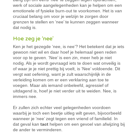
werk of sociale aangelegenheden kan je helpen om een
emotionele of fysieke burn-out te voorkomen. Het is van
cruciaal belang om voor je welzijn te zorgen door
grenzen te stellen en ‘nee’ te kunnen zeggen wanneer
dat nodig is.
Hoe zeg je ‘nee’
Ken je het gezegde ‘nee, is nee’? Het betekent dat je iets
gewoon niet wil en daar hoef je helemaal geen reden
voor op te geven. ‘Nee’ is een zin, meer heb je niet
nodig. Als je wordt gevraagd iets te doen wat onveilig is
of waar je je niet prettig bij voelt, is ‘Nee’ voldoende. Dit
vergt wat oefening, want je zult waarschijnlijk in de
verleiding komen om er een verklaring aan toe te
voegen. Maar als iemand onbeleefd, agressief of
uitdagend is, hoef je niet verder uit te weiden. Nee, is
immers nee.
Er zullen zich echter veel gelegenheden voordoen
waarbij je toch een beetje uitleg wilt geven, bijvoorbeeld
wanneer je ‘nee’ zegt tegen een vriend of familielid. In
dat geval kan
tact
helpen om een gevoel van afwijzing bij
de ander te verminderen.