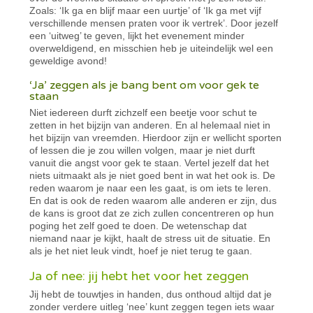
Zoals: ‘Ik ga en blijf maar een uurtje’ of ‘Ik ga met vijf
verschillende mensen praten voor ik vertrek’. Door jezelf
een ‘uitweg’ te geven, lijkt het evenement minder
overweldigend, en misschien heb je uiteindelijk wel een
geweldige avond!
‘Ja’ zeggen als je bang bent om voor gek te
staan
Niet iedereen durft zichzelf een beetje voor schut te
zetten in het bijzijn van anderen. En al helemaal niet in
het bijzijn van vreemden. Hierdoor zijn er wellicht sporten
of lessen die je zou willen volgen, maar je niet durft
vanuit die angst voor gek te staan. Vertel jezelf dat het
niets uitmaakt als je niet goed bent in wat het ook is. De
reden waarom je naar een les gaat, is om iets te leren.
En dat is ook de reden waarom alle anderen er zijn, dus
de kans is groot dat ze zich zullen concentreren op hun
poging het zelf goed te doen. De wetenschap dat
niemand naar je kijkt, haalt de stress uit de situatie. En
als je het niet leuk vindt, hoef je niet terug te gaan.
Ja of nee: jij hebt het voor het zeggen
Jij hebt de touwtjes in handen, dus onthoud altijd dat je
zonder verdere uitleg ‘nee’ kunt zeggen tegen iets waar