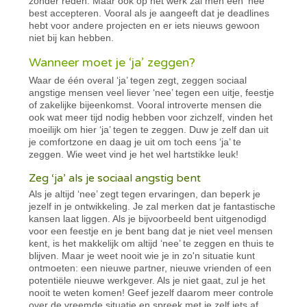
zonder reden. Maar ook op het werk zal men een ‘nee’
best accepteren. Vooral als je aangeeft dat je deadlines
hebt voor andere projecten en er iets nieuws gewoon
niet bij kan hebben.
Wanneer moet je ‘ja’ zeggen?
Waar de één overal ‘ja’ tegen zegt, zeggen sociaal
angstige mensen veel liever ‘nee’ tegen een uitje, feestje
of zakelijke bijeenkomst. Vooral introverte mensen die
ook wat meer tijd nodig hebben voor zichzelf, vinden het
moeilijk om hier ‘ja’ tegen te zeggen. Duw je zelf dan uit
je comfortzone en daag je uit om toch eens ‘ja’ te
zeggen. Wie weet vind je het wel hartstikke leuk!
Zeg ‘ja’ als je sociaal angstig bent
Als je altijd ‘nee’ zegt tegen ervaringen, dan beperk je
jezelf in je ontwikkeling. Je zal merken dat je fantastische
kansen laat liggen. Als je bijvoorbeeld bent uitgenodigd
voor een feestje en je bent bang dat je niet veel mensen
kent, is het makkelijk om altijd ‘nee’ te zeggen en thuis te
blijven. Maar je weet nooit wie je in zo'n situatie kunt
ontmoeten: een nieuwe partner, nieuwe vrienden of een
potentiële nieuwe werkgever. Als je niet gaat, zul je het
nooit te weten komen! Geef jezelf daarom meer controle
over de vreemde situatie en spreek met je zelf iets af.