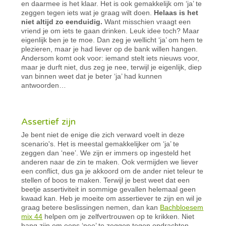
en daarmee is het klaar. Het is ook gemakkelijk om ‘ja’ te
zeggen tegen iets wat je graag wilt doen.
Helaas is het
niet altijd zo eenduidig.
Want misschien vraagt een
vriend je om iets te gaan drinken. Leuk idee toch? Maar
eigenlijk ben je te moe. Dan zeg je wellicht ‘ja’ om hem te
plezieren, maar je had liever op de bank willen hangen.
Andersom komt ook voor: iemand stelt iets nieuws voor,
maar je durft niet, dus zeg je nee, terwijl je eigenlijk, diep
van binnen weet dat je beter ‘ja’ had kunnen
antwoorden…
Assertief zijn
Je bent niet de enige die zich verward voelt in deze
scenario's. Het is meestal gemakkelijker om ‘ja’ te
zeggen dan ‘nee’. We zijn er immers op ingesteld het
anderen naar de zin te maken. Ook vermijden we liever
een conflict, dus ga je akkoord om de ander niet teleur te
stellen of boos te maken. Terwijl je best weet dat een
beetje assertiviteit in sommige gevallen helemaal geen
kwaad kan. Heb je moeite om assertiever te zijn en wil je
graag betere beslissingen nemen, dan kan
Bachbloesem
mix 44
helpen om je zelfvertrouwen op te krikken. Niet
bang zijn om eens ‘nee’ te zeggen tegen opdrachten,