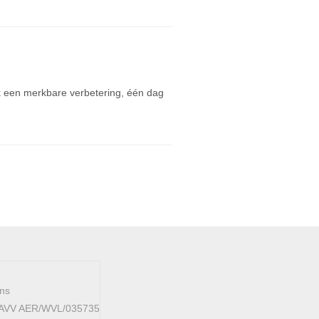
 een merkbare verbetering, één dag
ens
 FAVV AER/WVL/035735