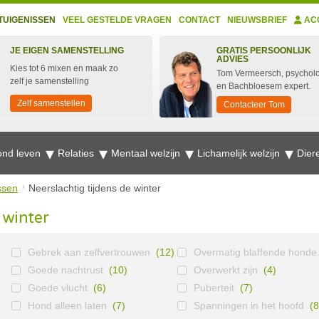
TUIGENISSEN
VEEL GESTELDE VRAGEN
CONTACT
NIEUWSBRIEF
AC
JE EIGEN SAMENSTELLING
GRATIS PERSOONLIJK
ADVIES
Kies tot 6 mixen en maak zo
Tom Vermeersch, psychol
zelf je samenstelling
en Bachbloesem expert.
Zelf samenstellen
Contacteer Tom
nd leven
Relaties
Mentaal welzijn
Lichamelijk welzijn
Dier
ssen
Neerslachtig tijdens de winter
 winter
Gebrek aan zelfvertrouwen
(12)
Overmatig blaffende honde.
Goede nachtrust
(10)
Overwerkt zijn
(4)
Goede vlucht
(6)
Puberteit
(7)
Hond alleen laten
(7)
Spanningen in het hoofd
(8