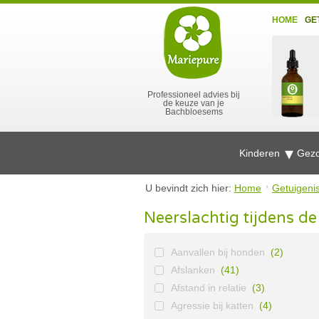
HOME
GE
Professioneel advies bij
de keuze van je
Bachbloesems
Kinderen
Gezo
U bevindt zich hier:
Home
Getuigeni
Neerslachtig tijdens de
Aanvallen bij honden
(2)
Afslanken
(41)
Afstand in relatie
(3)
Agressie bij katten
(4)