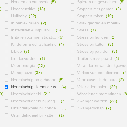
Honden en vuurwerk
(5)
Spieren en gewrichten
(5)
)
Hoogsensitief
(13)
Stoppen met gamen
(2)
Huilbaby
(22)
Stoppen roken
(10)
In paniek raken
(2)
Strak gedrag en moeilijk ...
Instabiliteit & impulsivi...
(5)
Stress
(7)
Irritatie voor menstruati...
(6)
Stress bij honden
(2)
Kinderen & echtscheiding
(4)
Stress bij katten
(3)
Libido
(7)
Stress bij paarden
(3)
Liefdesverdriet
(1)
Trailer stress paard
(1)
Meer energie
(13)
Veranderen van drinkgewoo
Menopauze
(38)
Verlies van een dierbare
(4
Neerslachtig na geboorte
(5)
Vertrouwen in de auto
(2)
Neerslachtig tijdens de w...
(4)
Vrijer ademhalen
(29)
9)
Neerslachtigheid
(21)
Wisselende stemmingen
(8
Neerslachtigheid bij jong...
(7)
Zwanger worden
(38)
Onzindelijkheid bij honde...
(1)
Zwangerschap
(2)
Onzindelijkheid bij katte...
(1)