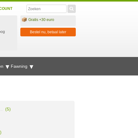
COUNT
Gratis +30 euro
oog
Bestel nu, betaal later
en
Fawning
..
(5)
)