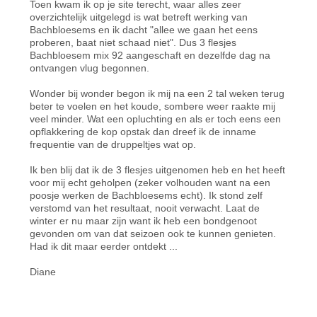
Toen kwam ik op je site terecht, waar alles zeer
overzichtelijk uitgelegd is wat betreft werking van
Bachbloesems en ik dacht "allee we gaan het eens
proberen, baat niet schaad niet". Dus 3 flesjes
Bachbloesem mix 92 aangeschaft en dezelfde dag na
ontvangen vlug begonnen.
Wonder bij wonder begon ik mij na een 2 tal weken terug
beter te voelen en het koude, sombere weer raakte mij
veel minder. Wat een opluchting en als er toch eens een
opflakkering de kop opstak dan dreef ik de inname
frequentie van de druppeltjes wat op.
Ik ben blij dat ik de 3 flesjes uitgenomen heb en het heeft
voor mij echt geholpen (zeker volhouden want na een
poosje werken de Bachbloesems echt). Ik stond zelf
verstomd van het resultaat, nooit verwacht. Laat de
winter er nu maar zijn want ik heb een bondgenoot
gevonden om van dat seizoen ook te kunnen genieten.
Had ik dit maar eerder ontdekt ...
Diane