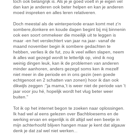
toch ook belangrijk is. Als je je goed voelt in je eigen vel
dan kan je anderen ook beter helpen en kan je anderen
moed inspreken en alles leren relativeren.
Doch meestal als de winterperiode eraan komt met z'n
sombere,donkere en koude dagen begint bij mij binnenin
ook een soort ommekeer die moeilijk uit te leggen is
maar -en het verslechtert van jaar na jaar- vanaf de
maand november begin ik sombere gedachten te
hebben, verlies ik de fut, zou ik veel willen slapen, neem
ik alles wat gezegd wordt te letterlijk op, vind ik nog
weinig dingen leuk, kan ik de problemen van anderen
minder aanhoren, anders gezegd soms ken ik mezelf
niet meer in die periode en in ons gezin (een goede
echtgenoot en 2 schatten van zonen) hoor ik dan ook
dikwijls zeggen :"ja mama,'t is weer niet de periode van 't
jaar voor jou hé, hopelijk wordt het vlug beter weer
buiten."
Tot ik op het internet begon te zoeken naar oplossingen.
Ik had wel al eens gelezen over Bachbloesems en de
werking ervan en eigenlijk is dit altijd wel een beetje in
mijn achterhoofd blijven hangen maar je kent dat algauw
denk je dat zal wel niet werken...