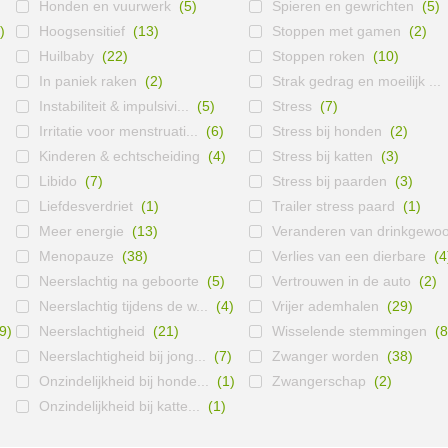
Honden en vuurwerk
(5)
Spieren en gewrichten
(5)
)
Hoogsensitief
(13)
Stoppen met gamen
(2)
Huilbaby
(22)
Stoppen roken
(10)
In paniek raken
(2)
Strak gedrag en moeilijk ...
Instabiliteit & impulsivi...
(5)
Stress
(7)
Irritatie voor menstruati...
(6)
Stress bij honden
(2)
Kinderen & echtscheiding
(4)
Stress bij katten
(3)
Libido
(7)
Stress bij paarden
(3)
Liefdesverdriet
(1)
Trailer stress paard
(1)
Meer energie
(13)
Veranderen van drinkgewoo
Menopauze
(38)
Verlies van een dierbare
(4
Neerslachtig na geboorte
(5)
Vertrouwen in de auto
(2)
Neerslachtig tijdens de w...
(4)
Vrijer ademhalen
(29)
9)
Neerslachtigheid
(21)
Wisselende stemmingen
(8
Neerslachtigheid bij jong...
(7)
Zwanger worden
(38)
Onzindelijkheid bij honde...
(1)
Zwangerschap
(2)
Onzindelijkheid bij katte...
(1)