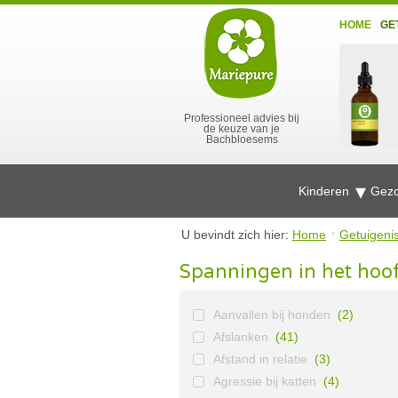
HOME
GE
Professioneel advies bij
de keuze van je
Bachbloesems
Kinderen
Gezo
U bevindt zich hier:
Home
Getuigeni
Spanningen in het hoo
Aanvallen bij honden
(2)
Afslanken
(41)
Afstand in relatie
(3)
Agressie bij katten
(4)