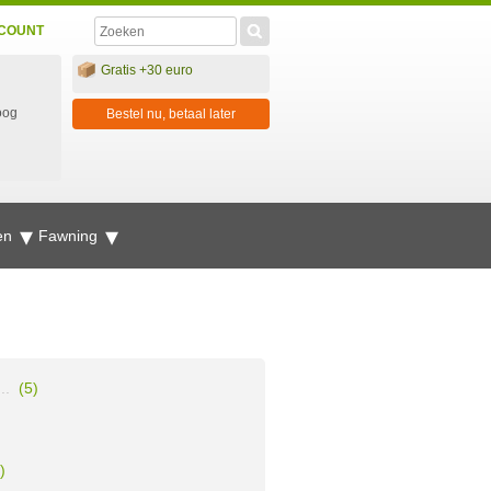
COUNT
Gratis +30 euro
oog
Bestel nu, betaal later
en
Fawning
..
(5)
)