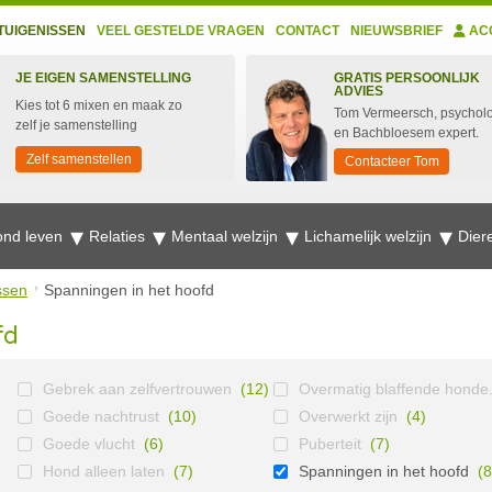
TUIGENISSEN
VEEL GESTELDE VRAGEN
CONTACT
NIEUWSBRIEF
AC
JE EIGEN SAMENSTELLING
GRATIS PERSOONLIJK
ADVIES
Kies tot 6 mixen en maak zo
Tom Vermeersch, psychol
zelf je samenstelling
en Bachbloesem expert.
Zelf samenstellen
Contacteer Tom
nd leven
Relaties
Mentaal welzijn
Lichamelijk welzijn
Dier
ssen
Spanningen in het hoofd
fd
Gebrek aan zelfvertrouwen
(12)
Overmatig blaffende honde.
Goede nachtrust
(10)
Overwerkt zijn
(4)
Goede vlucht
(6)
Puberteit
(7)
Hond alleen laten
(7)
Spanningen in het hoofd
(8