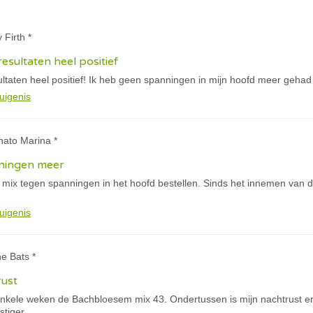
 Firth *
resultaten heel positief
sultaten heel positief! Ik heb geen spanningen in mijn hoofd meer gehad
uigenis
nato Marina *
nningen meer
 mix tegen spanningen in het hoofd bestellen. Sinds het innemen van d
uigenis
ne Bats *
rust
kele weken de Bachbloesem mix 43. Ondertussen is mijn nachtrust er
stiger.