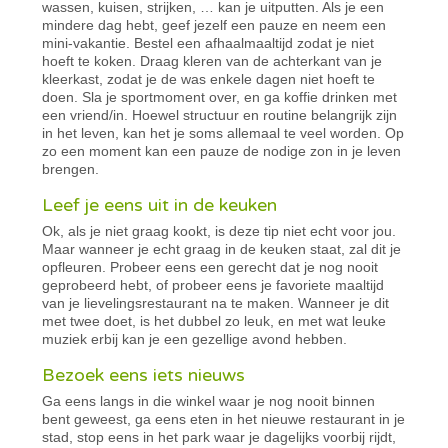
wassen, kuisen, strijken, … kan je uitputten. Als je een
mindere dag hebt, geef jezelf een pauze en neem een
mini-vakantie. Bestel een afhaalmaaltijd zodat je niet
hoeft te koken. Draag kleren van de achterkant van je
kleerkast, zodat je de was enkele dagen niet hoeft te
doen. Sla je sportmoment over, en ga koffie drinken met
een vriend/in. Hoewel structuur en routine belangrijk zijn
in het leven, kan het je soms allemaal te veel worden. Op
zo een moment kan een pauze de nodige zon in je leven
brengen.
Leef je eens uit in de keuken
Ok, als je niet graag kookt, is deze tip niet echt voor jou.
Maar wanneer je echt graag in de keuken staat, zal dit je
opfleuren. Probeer eens een gerecht dat je nog nooit
geprobeerd hebt, of probeer eens je favoriete maaltijd
van je lievelingsrestaurant na te maken. Wanneer je dit
met twee doet, is het dubbel zo leuk, en met wat leuke
muziek erbij kan je een gezellige avond hebben.
Bezoek eens iets nieuws
Ga eens langs in die winkel waar je nog nooit binnen
bent geweest, ga eens eten in het nieuwe restaurant in je
stad, stop eens in het park waar je dagelijks voorbij rijdt,