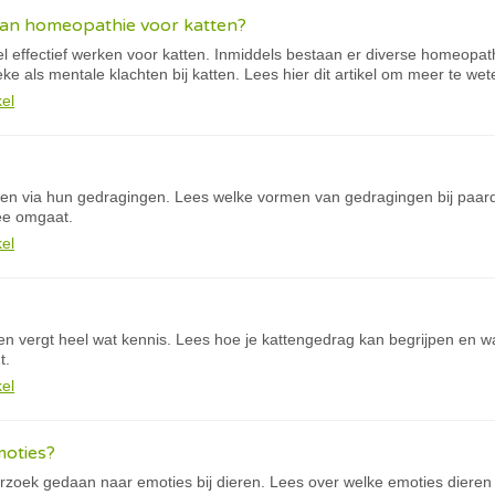
aan homeopathie voor katten?
 effectief werken voor katten. Inmiddels bestaan er diverse homeopath
ke als mentale klachten bij katten. Lees hier dit artikel om meer te we
kel
n via hun gedragingen. Lees welke vormen van gedragingen bij paar
ee omgaat.
kel
n vergt heel wat kennis. Lees hoe je kattengedrag kan begrijpen en waa
t.
kel
oties?
derzoek gedaan naar emoties bij dieren. Lees over welke emoties diere