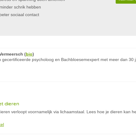
minder schrik hebben
beter sociaal contact
Vermeersch
(
bio
)
 gecertificeerde psycholoog en Bachbloesemexpert met meer dan 30 ja
t dieren
en verloopt voornamelijk via lichaamstaal. Lees hoe je dieren kan hel
kel