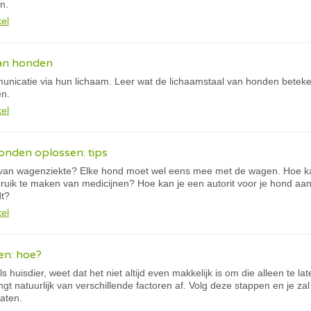
n.
kel
van honden
icatie via hun lichaam. Leer wat de lichaamstaal van honden beteke
en.
kel
onden oplossen: tips
 van wagenziekte? Elke hond moet wel eens mee met de wagen. Hoe ka
ruik te maken van medicijnen? Hoe kan je een autorit voor je hond 
t?
kel
en: hoe?
 huisdier, weet dat het niet altijd even makkelijk is om die alleen te l
angt natuurlijk van verschillende factoren af. Volg deze stappen en je
laten.