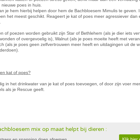
 nieuwe poes in huis.
n kan je hem hierbij helpen door hem de Bachbloesem Mimulis te geven. I
en het meest geschikt. Reageert je kat of poes meer agressiever dan
.
ten of poezen worden gebruikt zijn Star of Bethlehem (als je dier iets 
gewonden of overgevoelig is), Walnut (als je poes moeite heeft met veran
ch (als je poes geen zelfvertrouwen meer heeft en uitdagingen uit de w
rderdoen).
en kat of poes?
 in het drinkwater van je kat of poes toevoegen, of door zijn voer m
ls als je Rescue geeft.
chbloesem mix op maat helpt bij dieren :
Klik hie
stress en spanning doen afnemen