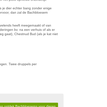
s je dier echter bang zonder enige
 ervoor, dan zal de Bachbloesem
vervelends heeft meegemaakt of van
deringen bv. na een verhuis of als er
eg gaat), Chestnud Bud (als je kat niet
engen. Twee druppels per
r en ontdek Bachbloesems voor dieren