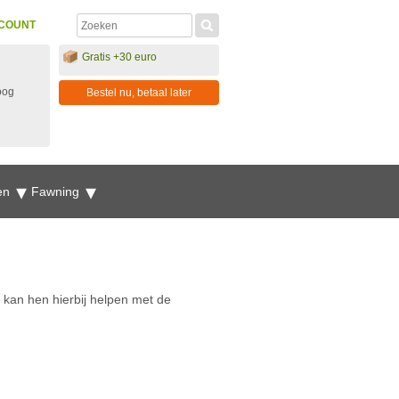
COUNT
Gratis +30 euro
oog
Bestel nu, betaal later
en
Fawning
e kan hen hierbij helpen met de