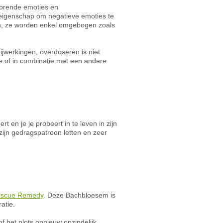
storende emoties en
 eigenschap om negatieve emoties te
en, ze worden enkel omgebogen zoals
ijwerkingen, overdoseren is niet
e of in combinatie met een andere
t en je je probeert in te leven in zijn
 zijn gedragspatroon letten en zeer
scue Remedy
. Deze Bachbloesem is
atie.
 het plots opnieuw onzindelijk