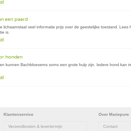
kel
an een paard
e lichaamstaal veel informatie prijs over de geestelijke toestand. Lee
e is.
kel
or honden
den kunnen Bachbloesems soms een grote hulp zijn. Iedere hond kan 
kel
Klantenservice
Over Mariepure
Verzendkosten & levertermijn
Contact