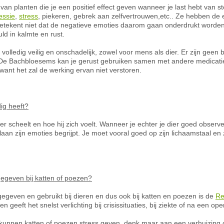
van planten die je een positief effect geven wanneer je last hebt van 
essie
,
stress
, piekeren, gebrek aan zelfvertrouwen,etc.. Ze hebben de
 betekent niet dat de negatieve emoties daarom gaan onderdrukt word
ld in kalmte en rust.
lledig veilig en onschadelijk, zowel voor mens als dier. Er zijn geen b
. De Bachbloesems kan je gerust gebruiken samen met andere medicati
nt het zal de werking ervan niet verstoren.
dig heeft?
 er scheelt en hoe hij zich voelt. Wanneer je echter je dier goed observeer
ilaan zijn emoties begrijpt. Je moet vooral goed op zijn lichaamstaal en
geven bij katten of poezen?
geven en gebruikt bij dieren en dus ook bij katten en poezen is de
Re
geeft het snelst verlichting bij crisissituaties, bij ziekte of na een oper
unnen katten of poezen stress geven, denk maar aan een verhuizing of