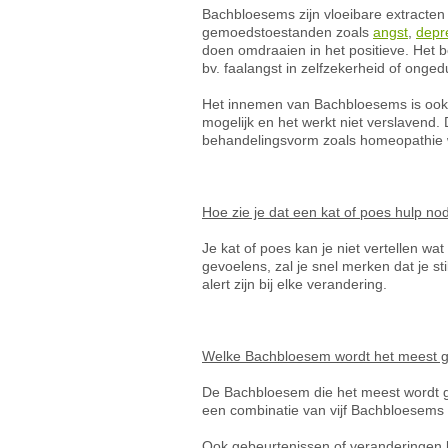
Bachbloesems zijn vloeibare extracten 
gemoedstoestanden zoals
angst
,
depr
doen omdraaien in het positieve. Het
bv. faalangst in zelfzekerheid of ongedu
Het innemen van Bachbloesems is ook vo
mogelijk en het werkt niet verslavend
behandelingsvorm zoals homeopathie wa
Hoe zie je dat een kat of poes hulp no
Je kat of poes kan je niet vertellen wat
gevoelens, zal je snel merken dat je st
alert zijn bij elke verandering.
Welke Bachbloesem wordt het meest ge
De Bachbloesem die het meest wordt ge
een combinatie van vijf Bachbloesems en 
Ook gebeurtenissen of veranderingen k