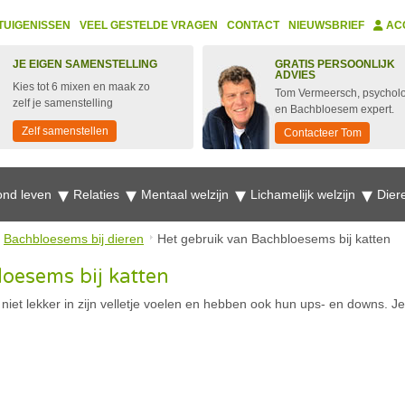
TUIGENISSEN
VEEL GESTELDE VRAGEN
CONTACT
NIEUWSBRIEF
AC
JE EIGEN SAMENSTELLING
GRATIS PERSOONLIJK
ADVIES
Kies tot 6 mixen en maak zo
Tom Vermeersch, psychol
zelf je samenstelling
en Bachbloesem expert.
Zelf samenstellen
Contacteer Tom
nd leven
Relaties
Mentaal welzijn
Lichamelijk welzijn
Dier
Bachbloesems bij dieren
Het gebruik van Bachbloesems bij katten
oesems bij katten
niet lekker in zijn velletje voelen en hebben ook hun ups- en downs. J