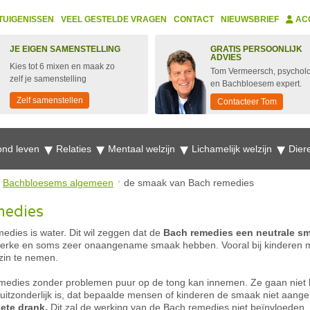
TUIGENISSEN
VEEL GESTELDE VRAGEN
CONTACT
NIEUWSBRIEF
AC
JE EIGEN SAMENSTELLING
GRATIS PERSOONLIJK
ADVIES
Kies tot 6 mixen en maak zo
Tom Vermeersch, psychol
zelf je samenstelling
en Bachbloesem expert.
Zelf samenstellen
Contacteer Tom
nd leven
Relaties
Mentaal welzijn
Lichamelijk welzijn
Dier
Bachbloesems algemeen
de smaak van Bach remedies
medies
dies is water. Dit wil zeggen dat de
Bach remedies een neutrale s
terke en soms zeer onaangename smaak hebben. Vooral bij kinderen m
zin te nemen.
emedies zonder problemen puur op de tong kan innemen. Ze gaan niet 
 uitzonderlijk is, dat bepaalde mensen of kinderen de smaak niet aan
iete drank.
Dit zal de werking van de Bach remedies niet beïnvloeden.