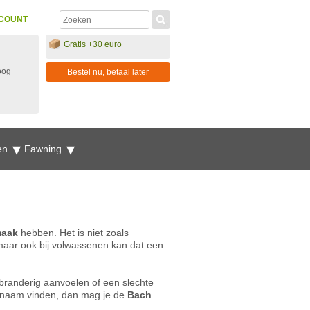
COUNT
Gratis +30 euro
oog
Bestel nu, betaal later
en
Fawning
maak
hebben. Het is niet zoals
aar ook bij volwassenen kan dat een
branderig aanvoelen of een slechte
genaam vinden, dan mag je de
Bach