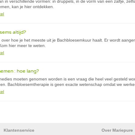
in verschillende vormen: in druppels, in de vorm van een zalfje, zelfs 
men, kan je hier ontdekken.
kel
ems altijd?
 over hoe je het meeste uit je Bachbloesemkuur haalt. Er wordt aan
om hier meer te weten.
kel
nemen : hoe lang?
edies moeten genomen worden is een vraag die heel veel gesteld wor
en. Bachbloesemtherapie is geen exacte wetenschap omdat we werke
kel
Klantenservice
Over Mariepure