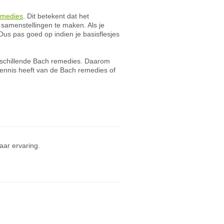
emedies
. Dit betekent dat het
 samenstellingen te maken. Als je
us pas goed op indien je basisflesjes
erschillende Bach remedies. Daarom
nnis heeft van de Bach remedies of
ar ervaring.