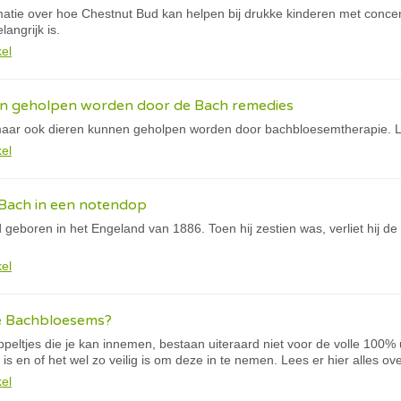
matie over hoe Chestnut Bud kan helpen bij drukke kinderen met conce
angrijk is.
kel
n geholpen worden door de Bach remedies
aar ook dieren kunnen geholpen worden door bachbloesemtherapie. L
kel
 Bach in een notendop
eboren in het Engeland van 1886. Toen hij zestien was, verliet hij de 
kel
 de Bachbloesems?
ltjes die je kan innemen, bestaan uiteraard niet voor de volle 100% u
 is en of het wel zo veilig is om deze in te nemen. Lees er hier alles ove
kel