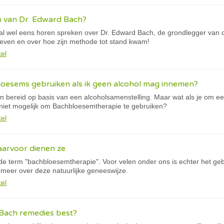
n van Dr. Edward Bach?
l wel eens horen spreken over Dr. Edward Bach, de grondlegger van 
 leven en over hoe zijn methode tot stand kwam!
kel
loesems gebruiken als ik geen alcohol mag innemen?
bereid op basis van een alcoholsamenstelling. Maar wat als je om e
niet mogelijk om Bachbloesemtherapie te gebruiken?
kel
aarvoor dienen ze
e term "bachbloesemtherapie". Voor velen onder ons is echter het geb
r meer over deze natuurlijke geneeswijze.
kel
 Bach remedies best?