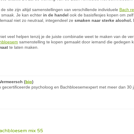
e site zijn altijd samenstellingen van verschillende individuele
Bach r
an smaak. Je kan echter
in de handel
ook de basisflesjes kopen om zelf
emaal niet zo neutraal, integendeel ze
smaken naar sterke alcohol.
D
niet veel helpen tenzij je de juiste combinatie weet te maken van de v
hbloesem
samenstelling te kopen gemaakt door iemand die gedegen ke
 maat
te laten maken.
Vermeersch
(
bio
)
 gecertificeerde psycholoog en Bachbloesemexpert met meer dan 30 ja
achbloesem mix 55