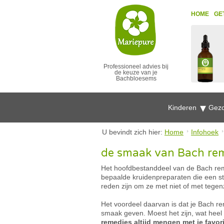
HOME
GE
Professioneel advies bij
de keuze van je
Bachbloesems
Kinderen
Gezo
U bevindt zich hier:
Home
Infohoek
de smaak van Bach re
Het hoofdbestanddeel van de Bach reme
bepaalde kruidenpreparaten die een s
reden zijn om ze met niet of met tegen
Het voordeel daarvan is dat je Bach r
smaak geven. Moest het zijn, wat heel
remedies altijd mengen met je favor