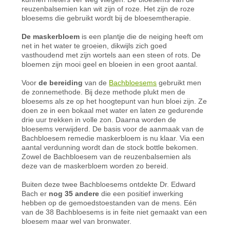
reuzenbalsemien kan wit zijn of roze. Het zijn de roze
bloesems die gebruikt wordt bij de bloesemtherapie.
De maskerbloem
is een plantje die de neiging heeft om
net in het water te groeien, dikwijls zich goed
vasthoudend met zijn wortels aan een steen of rots. De
bloemen zijn mooi geel en bloeien in een groot aantal.
Voor
de bereiding
van de
Bachbloesems
gebruikt men
de zonnemethode. Bij deze methode plukt men de
bloesems als ze op het hoogtepunt van hun bloei zijn. Ze
doen ze in een bokaal met water en laten ze gedurende
drie uur trekken in volle zon. Daarna worden de
bloesems verwijderd. De basis voor de aanmaak van de
Bachbloesem remedie maskerbloem is nu klaar. Via een
aantal verdunning wordt dan de stock bottle bekomen.
Zowel de Bachbloesem van de reuzenbalsemien als
deze van de maskerbloem worden zo bereid.
Buiten deze twee Bachbloesems ontdekte Dr. Edward
Bach er
nog 35 andere
die een positief inwerking
hebben op de gemoedstoestanden van de mens. Eén
van de 38 Bachbloesems is in feite niet gemaakt van een
bloesem maar wel van bronwater.