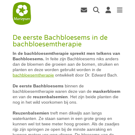
De eerste Bachbloesems in de
bachbloesemtherapie
In de bachbloesemtherapie spreekt men telkens van
Bachbloesems.
In feite zijn Bachbloesems niks anders
dan de bloemen die groeien aan de bomen, struiken en
planten en deze worden gebruikt worden in de
bachbloesemtherapie
ontwikkelt door Dr. Edward Bach.
De eerste Bachbloesems
binnen de
bachbloesemtherapie waren deze van de
maskerbloem
en van de
reuzenbalsemien
. Het zijn beide planten die
nog in het wild voorkomen bij ons.
Reuzenbalsemien
treft men dikwijls aan langs
waterkanten. Ze staan samen in een grote groep en
kunnen wel tot twee meter hoog groeien. Als de zaadjes
rijp zijn springen ze open bij de minste aanraking en
kunnen meters ver weg vliegen. De bloesems van de