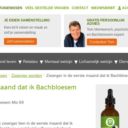
TUIGENISSEN
VEEL GESTELDE VRAGEN
CONTACT
NIEUWSBRIEF
AC
JE EIGEN SAMENSTELLING
GRATIS PERSOONLIJK
ADVIES
Kies tot 6 mixen en maak zo
Tom Vermeersch, psychol
zelf je samenstelling
en Bachbloesem expert.
Zelf samenstellen
Contacteer Tom
nd leven
Relaties
Mentaal welzijn
Lichamelijk welzijn
Dier
ssen
Zwanger worden
Zwanger in de eerste maand dat ik Bachblo
maand dat ik Bachbloesem
oesem Mix 69
k zwanger ben in de eerste maand dat ik