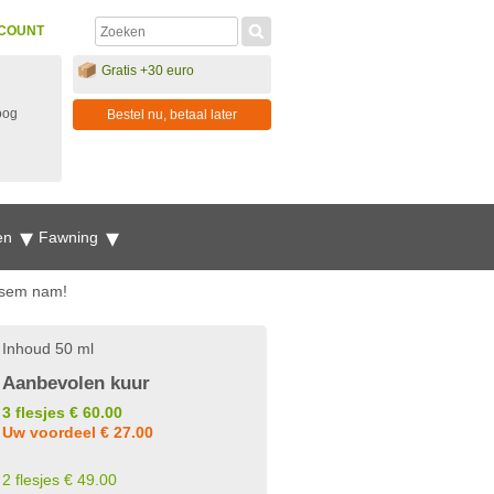
COUNT
Gratis +30 euro
oog
Bestel nu, betaal later
en
Fawning
esem nam!
Inhoud 50 ml
Aanbevolen kuur
3 flesjes € 60.00
Uw voordeel € 27.00
2 flesjes € 49.00