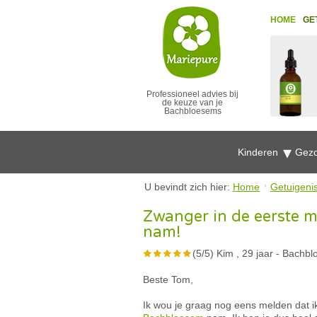
HOME
GE
Professioneel advies bij
de keuze van je
Bachbloesems
Kinderen
Gezo
U bevindt zich hier:
Home
Getuigeni
Zwanger in de eerste 
nam!
(
5
/
5
)
Kim , 29 jaar
-
Bachbl
Beste Tom,
Ik wou je graag nog eens melden dat i