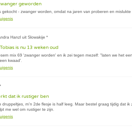
 zwanger geworden
ls gekocht - zwanger worden, omdat na jaren van proberen en mislukte IUI
uigenis
andra Hanzl uit Slowakije *
Tobias is nu 13 weken oud
em mix 69 'zwanger worden' en ik zei tegen mezelf: "laten we het eens
geen kwaad'.
uigenis
*
kt dat ik rustiger ben
 druppeltjes, m'n 2de flesje is half leeg. Maar bestel graag tijdig dat ik
t me wel om rustiger te zijn.
uigenis