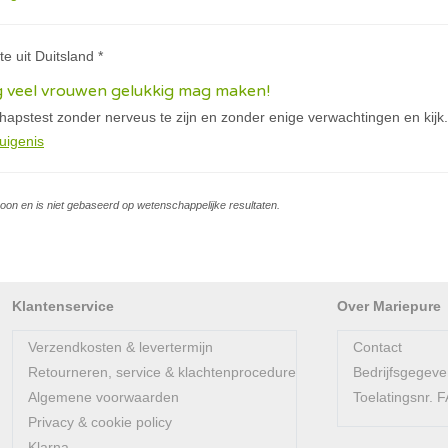
tte uit Duitsland *
g veel vrouwen gelukkig mag maken!
apstest zonder nerveus te zijn en zonder enige verwachtingen en kijk.
uigenis
soon en is niet gebaseerd op wetenschappelijke resultaten.
Klantenservice
Over Mariepure
Verzendkosten & levertermijn
Contact
Retourneren, service & klachtenprocedure
Bedrijfsgegev
Algemene voorwaarden
Toelatingsnr.
Privacy & cookie policy
Klarna