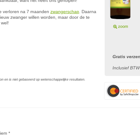
dankbaar, want het heeft ons geholpen!
dje verloren na 7 maanden
zwangerschap
. Daarna
pnieuw zwanger willen worden, maar door de te
 wel!
Gratis verze
Inclusief BTW
on en is niet gebaseerd op wetenschappelijke resultaten.
iem *