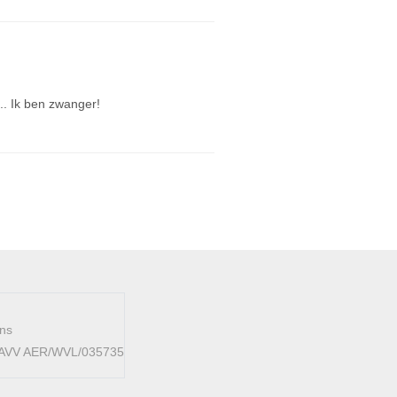
.. Ik ben zwanger!
ens
 FAVV AER/WVL/035735