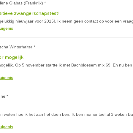
lène Glabas (Frankrijk) *
sitieve zwangerschapstest!
 gelukkig nieuwjaar voor 2015!. Ik neem geen contact op voor een vraa
uigenis
scha Winterhalter *
oor mogelijk
r mogelijk. Op 5 november startte ik met Bachbloesem mix 69. En nu ben
uigenis
nne *
r
en weten hoe ik het aan het doen ben. Ik ben momenteel al 3 weken 
uigenis