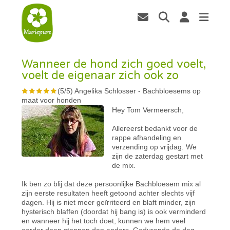
Wanneer de hond zich goed voelt,
voelt de eigenaar zich ook zo
(
5
/
5
)
Angelika Schlosser
-
Bachbloesems op
maat voor honden
Hey Tom Vermeersch,
Allereerst bedankt voor de
rappe afhandeling en
verzending op vrijdag. We
zijn de zaterdag gestart met
de mix.
Ik ben zo blij dat deze persoonlijke Bachbloesem mix al
zijn eerste resultaten heeft getoond achter slechts vijf
dagen. Hij is niet meer geïrriteerd en blaft minder, zijn
hysterisch blaffen (doordat hij bang is) is ook verminderd
en wanneer hij het toch doet, kunnen we hem veel
eerder doen stoppen dan anders. Gedurende de dag