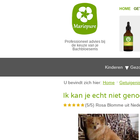
HOME
GE
Professioneel advies bij
de keuze van je
Bachbloesems
Kinderen
Gezo
U bevindt zich hier:
Home
Getuigeni
Ik kan je echt niet ge
(
5
/
5
)
Rosa Blomme uit Ned