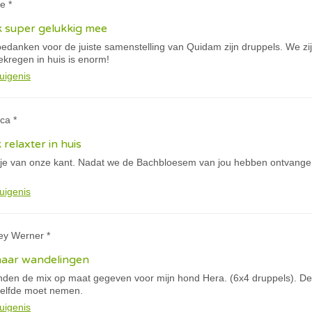
e *
k super gelukkig mee
e bedanken voor de juiste samenstelling van Quidam zijn druppels. We 
gekregen in huis is enorm!
uigenis
ca *
k relaxter in huis
tje van onze kant. Nadat we de Bachbloesem van jou hebben ontvangen
uigenis
ey Werner *
haar wandelingen
anden de mix op maat gegeven voor mijn hond Hera. (6x4 druppels). De 
tzelfde moet nemen.
uigenis