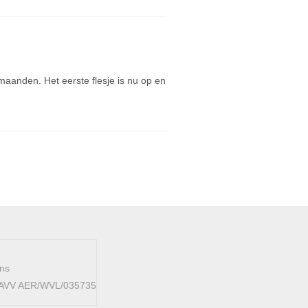
anden. Het eerste flesje is nu op en
ens
 FAVV AER/WVL/035735