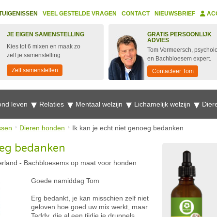
TUIGENISSEN
VEEL GESTELDE VRAGEN
CONTACT
NIEUWSBRIEF
AC
JE EIGEN SAMENSTELLING
GRATIS PERSOONLIJK
ADVIES
Kies tot 6 mixen en maak zo
Tom Vermeersch, psychol
zelf je samenstelling
en Bachbloesem expert.
Zelf samenstellen
Contacteer Tom
nd leven
Relaties
Mentaal welzijn
Lichamelijk welzijn
Dier
ssen
Dieren honden
Ik kan je echt niet genoeg bedanken
noeg bedanken
erland
-
Bachbloesems op maat voor honden
Goede namiddag Tom
Erg bedankt, je kan misschien zelf niet
geloven hoe goed uw mix werkt, maar
Teddy, die al een tijdje je druppels