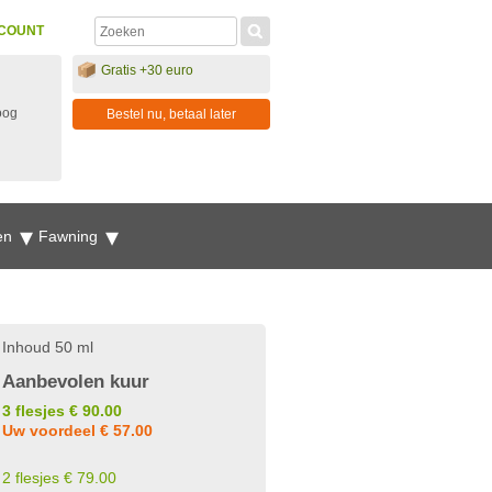
COUNT
Gratis +30 euro
oog
Bestel nu, betaal later
en
Fawning
Inhoud 50 ml
Aanbevolen kuur
3 flesjes € 90.00
Uw voordeel € 57.00
2 flesjes € 79.00