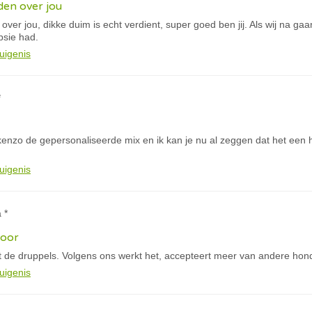
eden over jou
 over jou, dikke duim is echt verdient, super goed ben jij. Als wij na ga
psie had.
uigenis
*
 kenzo de gepersonaliseerde mix en ik kan je nu al zeggen dat het een 
uigenis
 *
door
 de druppels. Volgens ons werkt het, accepteert meer van andere hon
uigenis