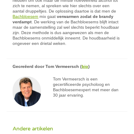
hebben om ook maar de minste hoeveelheid alcohol tot
zich te nemen, al spreken wie hier slechts over een
aantal druppeltjes. De oplossing daartoe is dat men de
Bachbloesem
mix gaat
verwarmen zodat de brandy
verdampt
. De werking van de Bachbloesems blijft intact
maar de samenstelling zal wel slechts beperkt houdbaar
zijn. Deze methode is dus aangewezen als men de
Bachbloesems onmiddellijk inneemt. De houdbaarheid is
ongeveer een drietal weken.
Gecreëerd door
Tom Vermeersch
(
bio
)
Tom Vermeersch is een
gecertificeerde psycholoog en
Bachbloesemexpert met meer dan
30 jaar ervaring.
Andere artikelen