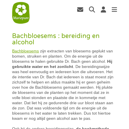
Bachbloesems : bereiding en
alcohol
Bachbloesems
zijn extracten van bloesems geplukt van
bomen, struiken en planten. Om de energie uit de
bloesems te halen gebruikte Dr. Bach geen alcohol.
Hij
gebruikte water en het zonlicht
. De bereidingswijze
was heel eenvoudig en iedereen kon die uitvoeren. Het
de intentie van Dr. Bach dat iedereen is staat moest zijn
zichzelf te helpen en aldus maakte hij er geen geheim
over hoe de Bachbloesems gemaakt werden. Hij plukte
de bloesems van de planten op het moment dat ze in
volle bloei stonden en plaatste die in kommetje met
water. Dat liet hij ze gedurende drie uur bloot staan aan
de zon. Dat was voldoende tijd om de energie uit de
bloesems in het water te laten trekken. Dus tot hiertoe
kwam er nog altijd geen alcohol aan te pas.
Ook bij de andere bereidingswijze,
de kookmethode
,