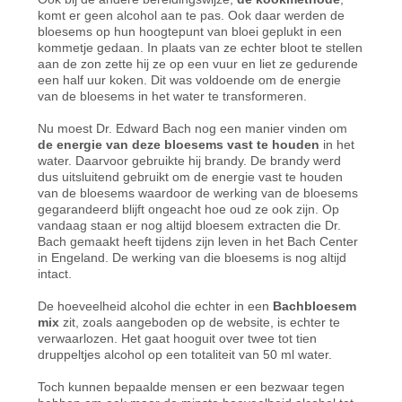
komt er geen alcohol aan te pas. Ook daar werden de
bloesems op hun hoogtepunt van bloei geplukt in een
kommetje gedaan. In plaats van ze echter bloot te stellen
aan de zon zette hij ze op een vuur en liet ze gedurende
een half uur koken. Dit was voldoende om de energie
van de bloesems in het water te transformeren.
Nu moest Dr. Edward Bach nog een manier vinden om
de energie van deze bloesems vast te houden
in het
water. Daarvoor gebruikte hij brandy. De brandy werd
dus uitsluitend gebruikt om de energie vast te houden
van de bloesems waardoor de werking van de bloesems
gegarandeerd blijft ongeacht hoe oud ze ook zijn. Op
vandaag staan er nog altijd bloesem extracten die Dr.
Bach gemaakt heeft tijdens zijn leven in het Bach Center
in Engeland. De werking van die bloesems is nog altijd
intact.
De hoeveelheid alcohol die echter in een
Bachbloesem
mix
zit, zoals aangeboden op de website, is echter te
verwaarlozen. Het gaat hooguit over twee tot tien
druppeltjes alcohol op een totaliteit van 50 ml water.
Toch kunnen bepaalde mensen er een bezwaar tegen