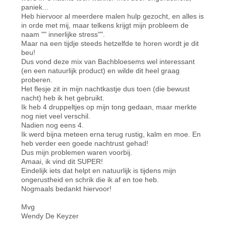
paniek...
Heb hiervoor al meerdere malen hulp gezocht, en alles is
in orde met mij, maar telkens krijgt mijn probleem de
naam "" innerlijke stress"".
Maar na een tijdje steeds hetzelfde te horen wordt je dit
beu!
Dus vond deze mix van Bachbloesems wel interessant
(en een natuurlijk product) en wilde dit heel graag
proberen.
Het flesje zit in mijn nachtkastje dus toen (die bewust
nacht) heb ik het gebruikt.
Ik heb 4 druppeltjes op mijn tong gedaan, maar merkte
nog niet veel verschil.
Nadien nog eens 4.
Ik werd bijna meteen erna terug rustig, kalm en moe. En
heb verder een goede nachtrust gehad!
Dus mijn problemen waren voorbij.
Amaai, ik vind dit SUPER!
Eindelijk iets dat helpt en natuurlijk is tijdens mijn
ongerustheid en schrik die ik af en toe heb.
Nogmaals bedankt hiervoor!
Mvg
Wendy De Keyzer