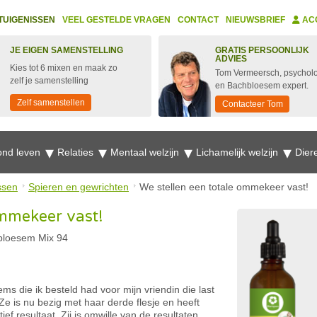
TUIGENISSEN
VEEL GESTELDE VRAGEN
CONTACT
NIEUWSBRIEF
AC
JE EIGEN SAMENSTELLING
GRATIS PERSOONLIJK
ADVIES
Kies tot 6 mixen en maak zo
Tom Vermeersch, psychol
zelf je samenstelling
en Bachbloesem expert.
Zelf samenstellen
Contacteer Tom
nd leven
Relaties
Mentaal welzijn
Lichamelijk welzijn
Dier
ssen
Spieren en gewrichten
We stellen een totale ommekeer vast!
ommekeer vast!
bloesem Mix 94
ms die ik besteld had voor mijn vriendin die last
Ze is nu bezig met haar derde flesje en heeft
ef resultaat. Zij is omwille van de resultaten