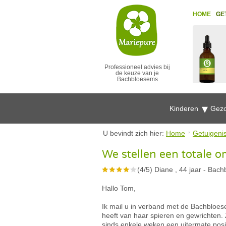
HOME
GE
Professioneel advies bij
de keuze van je
Bachbloesems
Kinderen
Gezo
U bevindt zich hier:
Home
Getuigeni
We stellen een totale 
(
4
/
5
)
Diane , 44 jaar
-
Bach
Hallo Tom,
Ik mail u in verband met de Bachbloese
heeft van haar spieren en gewrichten. 
sinds enkele weken een uitermate positi