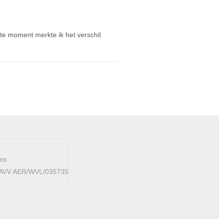
e moment merkte ik het verschil.
ens
 FAVV AER/WVL/035735