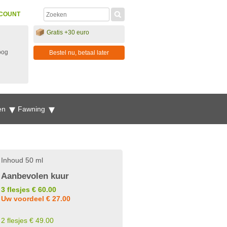
COUNT
Gratis +30 euro
oog
Bestel nu, betaal later
en
Fawning
Inhoud 50 ml
Aanbevolen kuur
3 flesjes € 60.00
Uw voordeel € 27.00
2 flesjes € 49.00