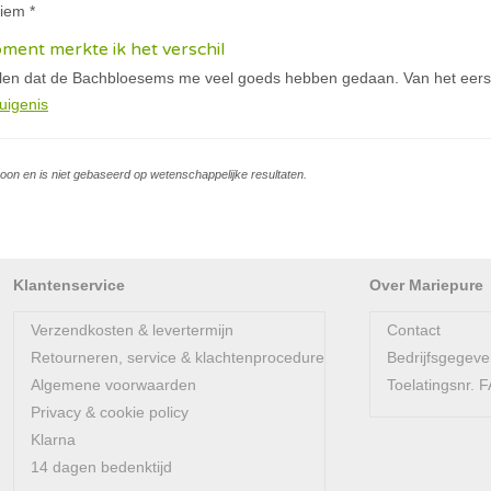
iem *
ment merkte ik het verschil
elen dat de Bachbloesems me veel goeds hebben gedaan. Van het eerst
uigenis
soon en is niet gebaseerd op wetenschappelijke resultaten.
Klantenservice
Over Mariepure
Verzendkosten & levertermijn
Contact
Retourneren, service & klachtenprocedure
Bedrijfsgegev
Algemene voorwaarden
Toelatingsnr.
Privacy & cookie policy
Klarna
14 dagen bedenktijd