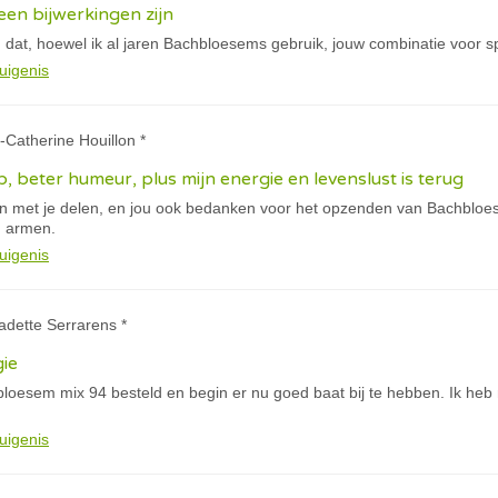
een bijwerkingen zijn
 dat, hoewel ik al jaren Bachbloesems gebruik, jouw combinatie voor sp
uigenis
-Catherine Houillon *
, beter humeur, plus mijn energie en levenslust is terug
en met je delen, en jou ook bedanken voor het opzenden van Bachblo
n armen.
uigenis
adette Serrarens *
ie
hbloesem mix 94 besteld en begin er nu goed baat bij te hebben. Ik h
uigenis