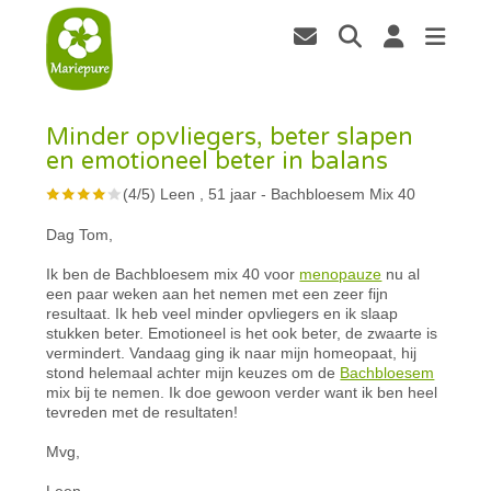
Minder opvliegers, beter slapen
en emotioneel beter in balans
(
4
/
5
)
Leen , 51 jaar
-
Bachbloesem Mix 40
Dag Tom,
Ik ben de Bachbloesem mix 40 voor
menopauze
nu al
een paar weken aan het nemen met een zeer fijn
resultaat. Ik heb veel minder opvliegers en ik slaap
stukken beter. Emotioneel is het ook beter, de zwaarte is
vermindert. Vandaag ging ik naar mijn homeopaat, hij
stond helemaal achter mijn keuzes om de
Bachbloesem
mix bij te nemen. Ik doe gewoon verder want ik ben heel
tevreden met de resultaten!
Mvg,
Leen