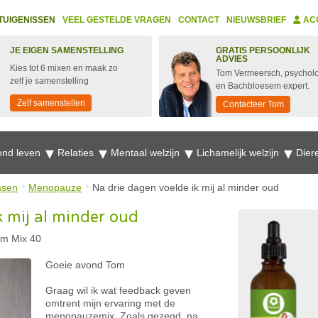
TUIGENISSEN
VEEL GESTELDE VRAGEN
CONTACT
NIEUWSBRIEF
AC
JE EIGEN SAMENSTELLING
GRATIS PERSOONLIJK
ADVIES
Kies tot 6 mixen en maak zo
Tom Vermeersch, psychol
zelf je samenstelling
en Bachbloesem expert.
Zelf samenstellen
Contacteer Tom
nd leven
Relaties
Mentaal welzijn
Lichamelijk welzijn
Dier
ssen
Menopauze
Na drie dagen voelde ik mij al minder oud
k mij al minder oud
m Mix 40
Goeie avond Tom
Graag wil ik wat feedback geven
omtrent mijn ervaring met de
menopauzemix. Zoals gezegd, na