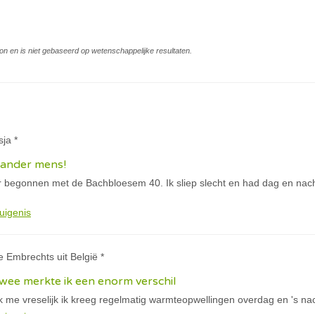
on en is niet gebaseerd op wetenschappelijke resultaten.
sja *
 ander mens!
 begonnen met de Bachbloesem 40. Ik sliep slecht en had dag en nach
uigenis
e Embrechts uit België *
twee merkte ik een enorm verschil
k me vreselijk ik kreeg regelmatig warmteopwellingen overdag en 's na