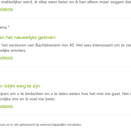
t makkelijker werd, ik sliep weer beter en ik kan alleen maar zeggen dat
uigenis
lena *
kan het nauwelijks geloven
or het versturen van Bachbloesem mix 40. Het was interessant om te zi
elijke emoties.
uigenis
 blijkt weg te zijn
chrijven om u te bedanken en u te laten weten hoe het met me gaat. Het
lijke mix en ik voel me beter.
uigenis
soon en is niet gebaseerd op wetenschappelijke resultaten.