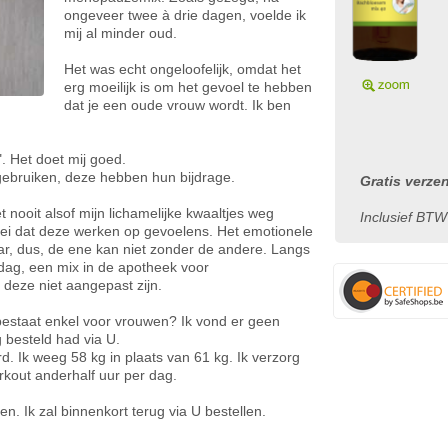
ongeveer twee à drie dagen, voelde ik
mij al minder oud.
Het was echt ongeloofelijk, omdat het
erg moeilijk is om het gevoel te hebben
dat je een oude vrouw wordt. Ik ben
. Het doet mij goed.
n gebruiken, deze hebben hun bijdrage.
Gratis verze
et nooit alsof mijn lichamelijke kwaaltjes weg
Inclusief BTW
ei dat deze werken op gevoelens. Het emotionele
ar, dus, de ene kan niet zonder de andere. Langs
 dag, een mix in de apotheek voor
deze niet aangepast zijn.
 bestaat enkel voor vrouwen? Ik vond er geen
ug besteld had via U.
rd. Ik weeg 58 kg in plaats van 61 kg. Ik verzorg
rkout anderhalf uur per dag.
. Ik zal binnenkort terug via U bestellen.