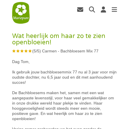
Wat heerlijk om haar zo te zien
openbloeien!
(
5
/
5
)
Carmen
-
Bachbloesem Mix 77
Dag Tom,
Ik gebruik jouw bachbloesemmix 77 nu al 3 jaar voor mijn
oudste dochter, nu 6,5 jaar oud en dit met aanhoudend
succes!
De Bachbloesems maken het, samen met een wat
aangepaste levensstijl, voor haar veel gemakkelijker om
in onze drukke wereld haar plekje te vinden. Haar
hooggevoeligheid wordt steeds meer een mooie,
positieve gave. En wat heerlijk om haar zo te zien
openbloeien!
Vorige zomer probeerden we het even zonder de