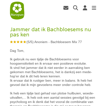
Jammer dat ik Bachbloesems nu
pas ken
(
5
/
5
)
Anoniem
-
Bachbloesem Mix 77
Dag Tom,
Ik gebruik nu een tijdje de Bachbloesems voor
hoogsensitiviteit en ik ervaar een positieve evolutie.
Ik vind het jammer dat ik niet eerder in aanraking ben
gekomen met Bachbloesems, het is dankzij een mede-
hsp'er dat ik dit heb leren kennen.
Ik ervaar dat ik rustiger ben, meer in balans. Ik heb het
gevoel dat ik mijn gevoelens meer onder controle heb.
Ik heb een tijdje last gehad van plotse huilbuien, woede-
uitvallen,... Ik heb ook een aantal sessies gevolgd bij een
psycholoog en ik denk dat het vooral de combinatie van
therapie en Bachbloesems is die mij er terug bovenop