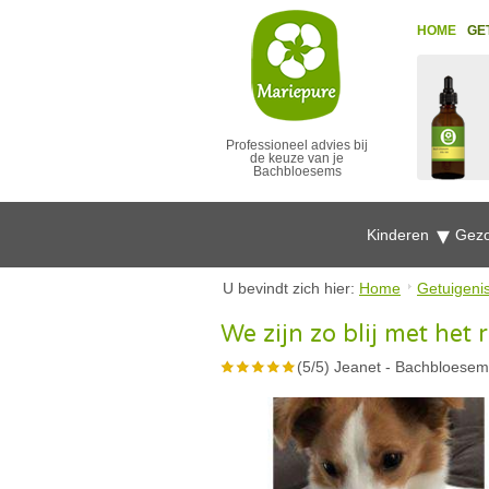
HOME
GE
Professioneel advies bij
de keuze van je
Bachbloesems
Kinderen
Gezo
U bevindt zich hier:
Home
Getuigeni
We zijn zo blij met het 
(
5
/
5
)
Jeanet
-
Bachbloesem