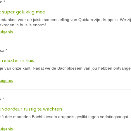
e *
k super gelukkig mee
e bedanken voor de juiste samenstelling van Quidam zijn druppels. We 
gekregen in huis is enorm!
uigenis
ca *
k relaxter in huis
tje van onze kant. Nadat we de Bachbloesem van jou hebben ontvangen
uigenis
y *
de voordeur rustig te wachten
ft drie maanden Bachbloesem druppels geslikt tegen verlatingsangst. Z
uigenis