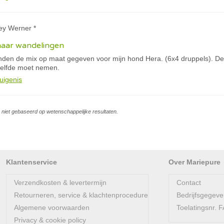
ey Werner *
haar wandelingen
anden de mix op maat gegeven voor mijn hond Hera. (6x4 druppels). De 
tzelfde moet nemen.
uigenis
is niet gebaseerd op wetenschappelijke resultaten.
Klantenservice
Over Mariepure
Verzendkosten & levertermijn
Contact
Retourneren, service & klachtenprocedure
Bedrijfsgegev
Algemene voorwaarden
Toelatingsnr.
Privacy & cookie policy