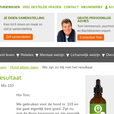
TUIGENISSEN
VEEL GESTELDE VRAGEN
CONTACT
NIEUWSBRIEF
AC
JE EIGEN SAMENSTELLING
GRATIS PERSOONLIJK
ADVIES
Kies tot 6 mixen en maak zo
Tom Vermeersch, psychol
zelf je samenstelling
en Bachbloesem expert.
Zelf samenstellen
Contacteer Tom
nd leven
Relaties
Mentaal welzijn
Lichamelijk welzijn
Dier
ssen
Hond alleen laten
We zijn zo blij met het resultaat
resultaat
 Mix 103
Hoi Tom,
We gebruiken voor de hond nr. 103 en
dat gaat eigenlijk best goed. Zijn nu
met 4e flesje begonnen en zijn eigenlijk