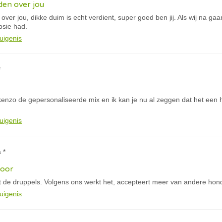
eden over jou
 over jou, dikke duim is echt verdient, super goed ben jij. Als wij na ga
psie had.
uigenis
*
 kenzo de gepersonaliseerde mix en ik kan je nu al zeggen dat het een 
uigenis
 *
door
 de druppels. Volgens ons werkt het, accepteert meer van andere hon
uigenis