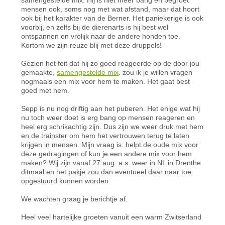
mensen ook, soms nog met wat afstand, maar dat hoort
ook bij het karakter van de Berner. Het paniekerige is ook
voorbij, en zelfs bij de dierenarts is hij best wel
ontspannen en vrolijk naar de andere honden toe.
Kortom we zijn reuze blij met deze druppels!
Gezien het feit dat hij zo goed reageerde op de door jou
gemaakte,
samengestelde mix
. zou ik je willen vragen
nogmaals een mix voor hem te maken. Het gaat best
goed met hem.
Sepp is nu nog driftig aan het puberen. Het enige wat hij
nu toch weer doet is erg bang op mensen reageren en
heel erg schrikachtig zijn. Dus zijn we weer druk met hem
en de trainster om hem het vertrouwen terug te laten
krijgen in mensen. Mijn vraag is: helpt de oude mix voor
deze gedragingen of kun je een andere mix voor hem
maken? Wij zijn vanaf 27 aug. a.s. weer in NL in Drenthe
ditmaal en het pakje zou dan eventueel daar naar toe
opgestuurd kunnen worden.
We wachten graag je berichtje af.
Heel veel hartelijke groeten vanuit een warm Zwitserland