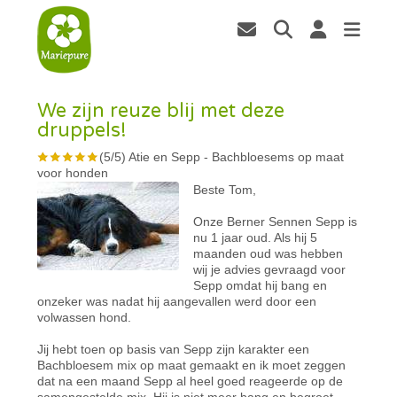
We zijn reuze blij met deze
druppels!
(
5
/
5
)
Atie en Sepp
-
Bachbloesems op maat
voor honden
Beste Tom,
Onze Berner Sennen Sepp is
nu 1 jaar oud. Als hij 5
maanden oud was hebben
wij je advies gevraagd voor
Sepp omdat hij bang en
onzeker was nadat hij aangevallen werd door een
volwassen hond.
Jij hebt toen op basis van Sepp zijn karakter een
Bachbloesem mix op maat gemaakt en ik moet zeggen
dat na een maand Sepp al heel goed reageerde op de
samengestelde mix. Hij is niet meer bang en begroet