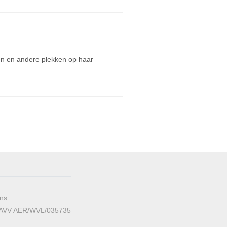
ten en andere plekken op haar
ens
 FAVV AER/WVL/035735