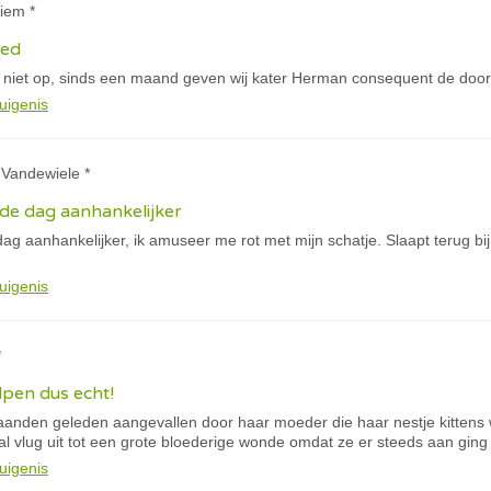
iem *
xed
 niet op, sinds een maand geven wij kater Herman consequent de door
uigenis
 Vandewiele *
de dag aanhankelijker
ag aanhankelijker, ik amuseer me rot met mijn schatje. Slaapt terug bi
uigenis
*
pen dus echt!
nden geleden aangevallen door haar moeder die haar nestje kittens
l vlug uit tot een grote bloederige wonde omdat ze er steeds aan ging
uigenis