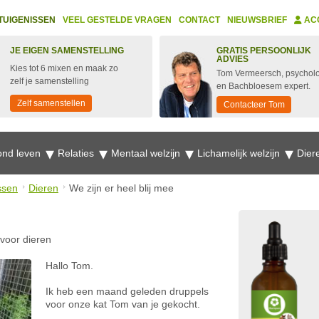
TUIGENISSEN
VEEL GESTELDE VRAGEN
CONTACT
NIEUWSBRIEF
AC
JE EIGEN SAMENSTELLING
GRATIS PERSOONLIJK
ADVIES
Kies tot 6 mixen en maak zo
Tom Vermeersch, psychol
zelf je samenstelling
en Bachbloesem expert.
Zelf samenstellen
Contacteer Tom
nd leven
Relaties
Mentaal welzijn
Lichamelijk welzijn
Dier
ssen
Dieren
We zijn er heel blij mee
voor dieren
Hallo Tom.
Ik heb een maand geleden druppels
voor onze kat Tom van je gekocht.