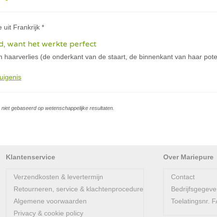
 uit Frankrijk *
, want het werkte perfect
an haarverlies (de onderkant van de staart, de binnenkant van haar po
uigenis
is niet gebaseerd op wetenschappelijke resultaten.
Klantenservice
Over Mariepure
Verzendkosten & levertermijn
Contact
Retourneren, service & klachtenprocedure
Bedrijfsgegev
Algemene voorwaarden
Toelatingsnr.
Privacy & cookie policy