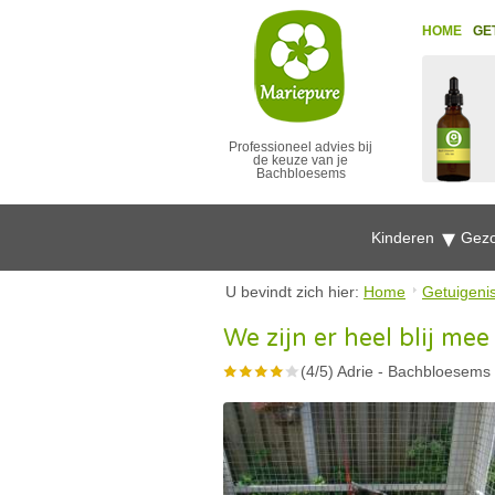
HOME
GE
Professioneel advies bij
de keuze van je
Bachbloesems
Kinderen
Gezo
U bevindt zich hier:
Home
Getuigeni
We zijn er heel blij mee
(
4
/
5
)
Adrie
-
Bachbloesems 