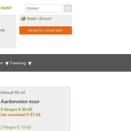
COUNT
Gratis +30 euro
oog
Bestel nu, betaal later
en
Fawning
Inhoud 50 ml
Aanbevolen kuur
3 flesjes € 90.00
Uw voordeel € 57.00
2 flesjes € 79.00