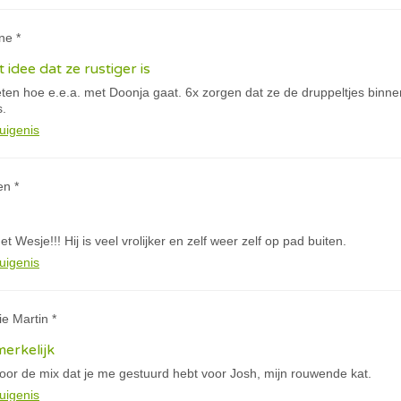
ne *
 idee dat ze rustiger is
eten hoe e.e.a. met Doonja gaat. 6x zorgen dat ze de druppeltjes binne
s.
uigenis
en *
 Wesje!!! Hij is veel vrolijker en zelf weer zelf op pad buiten.
uigenis
ie Martin *
merkelijk
oor de mix dat je me gestuurd hebt voor Josh, mijn rouwende kat.
uigenis