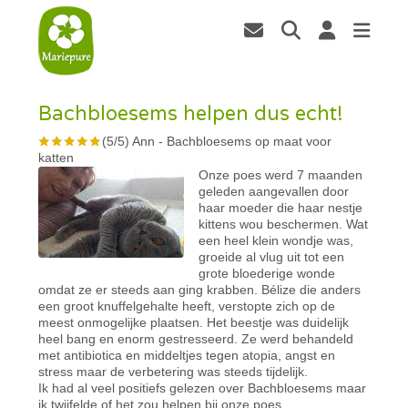
Bachbloesems helpen dus echt!
(
5
/
5
)
Ann
-
Bachbloesems op maat voor
katten
Onze poes werd 7 maanden
geleden aangevallen door
haar moeder die haar nestje
kittens wou beschermen. Wat
een heel klein wondje was,
groeide al vlug uit tot een
grote bloederige wonde
omdat ze er steeds aan ging krabben. Bélize die anders
een groot knuffelgehalte heeft, verstopte zich op de
meest onmogelijke plaatsen. Het beestje was duidelijk
heel bang en enorm gestresseerd. Ze werd behandeld
met antibiotica en middeltjes tegen atopia, angst en
stress maar de verbetering was steeds tijdelijk.
Ik had al veel positiefs gelezen over Bachbloesems maar
ik twijfelde of het zou helpen bij onze poes.