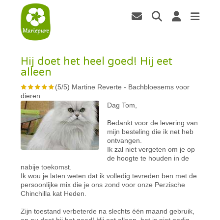
Hij doet het heel goed! Hij eet
alleen
(
5
/
5
)
Martine Reverte
-
Bachbloesems voor
dieren
Dag Tom,
Bedankt voor de levering van
mijn besteling die ik net heb
ontvangen.
Ik zal niet vergeten om je op
de hoogte te houden in de
nabije toekomst.
Ik wou je laten weten dat ik volledig tevreden ben met de
persoonlijke mix die je ons zond voor onze Perzische
Chinchilla kat Heden.
Zijn toestand verbeterde na slechts één maand gebruik,
en nu doet hij het goed! Hij eet alleen, het is niet nodig