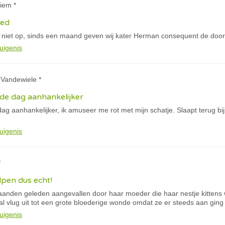
iem *
xed
 niet op, sinds een maand geven wij kater Herman consequent de door
uigenis
 Vandewiele *
de dag aanhankelijker
ag aanhankelijker, ik amuseer me rot met mijn schatje. Slaapt terug bi
uigenis
*
pen dus echt!
nden geleden aangevallen door haar moeder die haar nestje kittens
l vlug uit tot een grote bloederige wonde omdat ze er steeds aan ging
uigenis