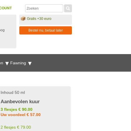
COUNT
Gratis +30 euro
oog
Bestel nu, betaal later
en
Fawning
Inhoud 50 ml
Aanbevolen kuur
3 flesjes € 90.00
Uw voordeel € 57.00
2 flesjes € 79.00