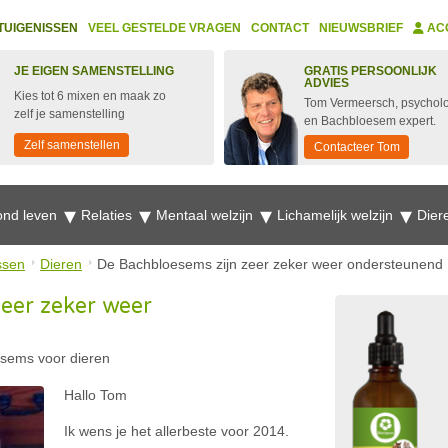
TUIGENISSEN
VEEL GESTELDE VRAGEN
CONTACT
NIEUWSBRIEF
AC
JE EIGEN SAMENSTELLING
GRATIS PERSOONLIJK
ADVIES
Kies tot 6 mixen en maak zo
Tom Vermeersch, psychol
zelf je samenstelling
en Bachbloesem expert.
Zelf samenstellen
Contacteer Tom
nd leven
Relaties
Mentaal welzijn
Lichamelijk welzijn
Dier
ssen
Dieren
De Bachbloesems zijn zeer zeker weer ondersteunend
eer zeker weer
sems voor dieren
Hallo Tom
Ik wens je het allerbeste voor 2014.