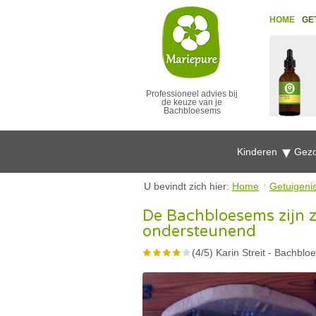
HOME
GE
Professioneel advies bij
de keuze van je
Bachbloesems
Kinderen
Gezo
U bevindt zich hier:
Home
Getuigeni
De Bachbloesems zijn z
ondersteunend
(
4
/
5
)
Karin Streit
-
Bachbloe