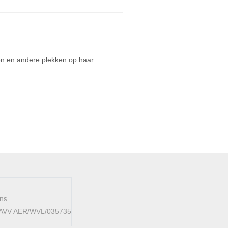
ten en andere plekken op haar
ens
 FAVV AER/WVL/035735