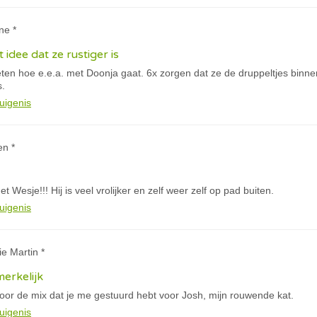
ne *
 idee dat ze rustiger is
eten hoe e.e.a. met Doonja gaat. 6x zorgen dat ze de druppeltjes binne
s.
uigenis
en *
 Wesje!!! Hij is veel vrolijker en zelf weer zelf op pad buiten.
uigenis
ie Martin *
merkelijk
oor de mix dat je me gestuurd hebt voor Josh, mijn rouwende kat.
uigenis