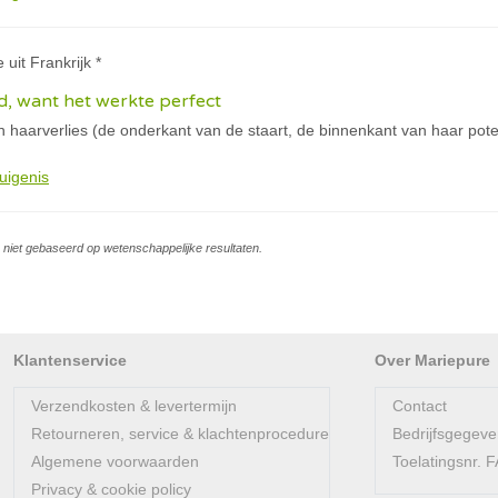
 uit Frankrijk *
, want het werkte perfect
an haarverlies (de onderkant van de staart, de binnenkant van haar po
uigenis
is niet gebaseerd op wetenschappelijke resultaten.
Klantenservice
Over Mariepure
Verzendkosten & levertermijn
Contact
Retourneren, service & klachtenprocedure
Bedrijfsgegev
Algemene voorwaarden
Toelatingsnr.
Privacy & cookie policy