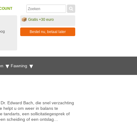
COUNT
Gratis +30 euro
oog
Bestel nu, betaal later
en
Fawning
 Dr. Edward Bach, die snel verzachting
e helpt u om weer in balans te
 tandarts, een sollicitatiegesprek of
 een scheiding of een ontslag…