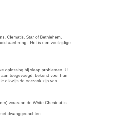
ens, Clematis, Star of Bethlehem,
heid aanbrengt. Het is een veelzijdige
e oplossing bij slaap problemen. U
je aan toegevoegd, bekend voor hun
 dikwijls de oorzaak zijn van
hem) waaraan de White Chestnut is
g met dwanggedachten.