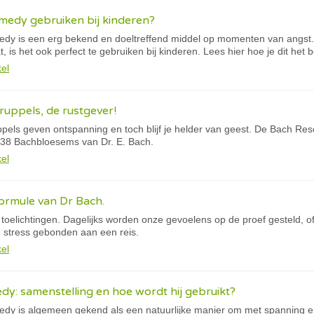
medy gebruiken bij kinderen?
y is een erg bekend en doeltreffend middel op momenten van angst.
t, is het ook perfect te gebruiken bij kinderen. Lees hier hoe je dit het 
kel
uppels, de rustgever!
els geven ontspanning en toch blijf je helder van geest. De Bach Resc
 38 Bachbloesems van Dr. E. Bach.
kel
ormule van Dr Bach.
oelichtingen. Dagelijks worden onze gevoelens op de proef gesteld, ofw
e stress gebonden aan een reis.
kel
y: samenstelling en hoe wordt hij gebruikt?
y is algemeen gekend als een natuurlijke manier om met spanning en