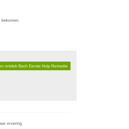
te bekomen.
r en ontdek Bach Eerste Hulp Remedie
ar ervaring.