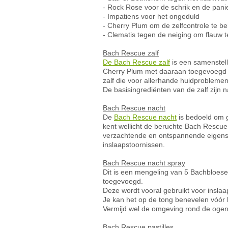
- Rock Rose voor de schrik en de pani
- Impatiens voor het ongeduld
- Cherry Plum om de zelfcontrole te 
- Clematis tegen de neiging om flauw te
Bach Rescue zalf
De Bach Rescue zalf
is een samenstel
Cherry Plum met daaraan toegevoegd Crab
zalf die voor allerhande huidprobleme
De basisingrediënten van de zalf zijn n
Bach Rescue nacht
De
Bach Rescue nacht
is bedoeld om g
kent wellicht de beruchte Bach Rescue
verzachtende en ontspannende eigensch
inslaapstoornissen.
Bach Rescue nacht spray
Dit is een mengeling van 5 Bachbloes
toegevoegd.
Deze wordt vooral gebruikt voor insla
Je kan het op de tong benevelen vóór 
Vermijd wel de omgeving rond de ogen
Bach Rescue pastilles