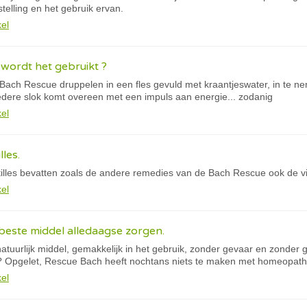
elling en het gebruik ervan.
kel
wordt het gebruikt ?
Bach Rescue druppelen in een fles gevuld met kraantjeswater, in te ne
Iedere slok komt overeen met een impuls aan energie... zodanig
kel
les.
lles bevatten zoals de andere remedies van de Bach Rescue ook de vijf
kel
beste middel alledaagse zorgen.
atuurlijk middel, gemakkelijk in het gebruik, zonder gevaar en zonder
? Opgelet, Rescue Bach heeft nochtans niets te maken met homeopath
kel