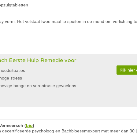
opzuigtabletten
ay vorm. Het volstaat twee maal te spuiten in de mond om verlichting 
ch Eerste Hulp Remedie voor
Klik hie
noodsituaties
hoge stress
hevige bange en verontruste gevoelens
Vermeersch
(
bio
)
 gecertificeerde psycholoog en Bachbloesemexpert met meer dan 30 ja