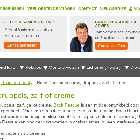
TUIGENISSEN
VEEL GESTELDE VRAGEN
CONTACT
NIEUWSBRIEF
AC
JE EIGEN SAMENSTELLING
GRATIS PERSOONLIJK
ADVIES
Kies tot 6 mixen en maak zo
Tom Vermeersch, psychol
zelf je samenstelling
en Bachbloesem expert.
Zelf samenstellen
Contacteer Tom
nd leven
Relaties
Mentaal welzijn
Lichamelijk welzijn
Dier
Rescue remedy
Bach Rescue in spray, druppels, zalf of creme
druppels, zalf of creme
uppels, zalf, gel of crème.
Bach Rescue
is een middel ontwikkeld door
ingen heeft. Voor een stresstoename of een sterke emotie, Bach Rescu
t worden om u bij moeilijke situaties te helpen zoals een bezoek bij de
Rescue kan ook gebruikt worden in crisissituaties, bij een sterfgeval,
extracten uit bloesems :
len