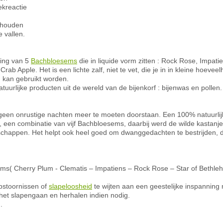
ekreactie
behouden
 vallen.
ling van 5
Bachbloesems
die in liquide vorm zitten : Rock Rose, Impati
 Apple. Het is een lichte zalf, niet te vet, die je in in kleine hoeveel
n kan gebruikt worden.
atuurlijke producten uit de wereld van de bijenkorf : bijenwas en pollen.
een onrustige nachten meer te moeten doorstaan. Een 100% natuurlijk
, een combinatie van vijf Bachbloesems, daarbij werd de wilde kastan
appen. Het helpt ook heel goed om dwanggedachten te bestrijden, die
ems( Cherry Plum - Clematis – Impatiens – Rock Rose – Star of Bethle
apstoornissen of
slapeloosheid
te wijten aan een geestelijke inspannin
het slapengaan en herhalen indien nodig.
.