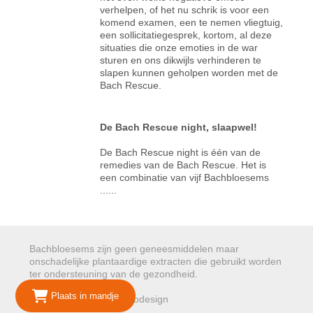
verhelpen, of het nu schrik is voor een
komend examen, een te nemen vliegtuig,
een sollicitatiegesprek, kortom, al deze
situaties die onze emoties in de war
sturen en ons dikwijls verhinderen te
slapen kunnen geholpen worden met de
Bach Rescue.
De Bach Rescue night, slaapwel!
De Bach Rescue night is één van de
remedies van de Bach Rescue. Het is
een combinatie van vijf Bachbloesems
......
Bachbloesems zijn geen geneesmiddelen maar
onschadelijke plantaardige extracten die gebruikt worden
ter ondersteuning van de gezondheid.
Plaats in mandje
© 2026 Mariepure - Webdesign
Publi4u