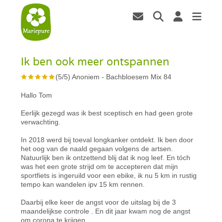
Ik ben ook meer ontspannen
(
5
/
5
)
Anoniem
-
Bachbloesem Mix 84
Hallo Tom
Eerlijk gezegd was ik best sceptisch en had geen grote
verwachting.
In 2018 werd bij toeval longkanker ontdekt. Ik ben door
het oog van de naald gegaan volgens de artsen.
Natuurlijk ben ik ontzettend blij dat ik nog leef. En tóch
was het een grote strijd om te accepteren dat mijn
sportfiets is ingeruild voor een ebike, ik nu 5 km in rustig
tempo kan wandelen ipv 15 km rennen.
Daarbij elke keer de angst voor de uitslag bij de 3
maandelijkse controle . En dit jaar kwam nog de angst
om corona te krijgen.