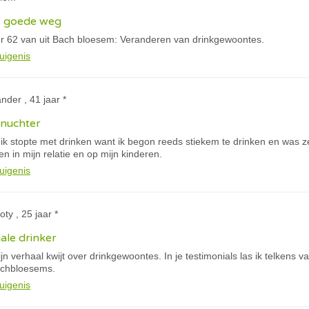
e goede weg
r 62 van uit Bach bloesem: Veranderen van drinkgewoontes.
uigenis
nder , 41 jaar *
nuchter
 ik stopte met drinken want ik begon reeds stiekem te drinken en was 
en in mijn relatie en op mijn kinderen.
uigenis
ty , 25 jaar *
ale drinker
jn verhaal kwijt over drinkgewoontes. In je testimonials las ik telkens 
achbloesems.
uigenis