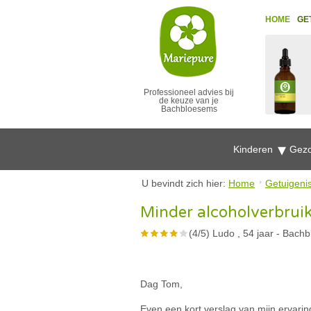
HOME
GE
Professioneel advies bij
de keuze van je
Bachbloesems
Kinderen
Gezo
U bevindt zich hier:
Home
Getuigeni
Minder alcoholverbrui
(
4
/
5
)
Ludo , 54 jaar
-
Bachb
Dag Tom,
Even een kort verslag van mijn ervar