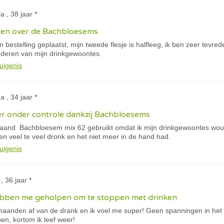
a , 38 jaar *
eden over de Bachbloesems
bestelling geplaatst, mijn tweede flesje is halfleeg, ik ben zeer tevr
anderen van mijn drinkgewoontes.
uigenis
 , 34 jaar *
er onder controle dankzij Bachbloesems
aand Bachbloesem mix 62 gebruikt omdat ik mijn drinkgewoontes wou 
n veel te veel dronk en het niet meer in de hand had.
uigenis
, 36 jaar *
bben me geholpen om te stoppen met drinken
maanden af van de drank en ik voel me super! Geen spanningen in het 
oen, kortom ik leef weer!