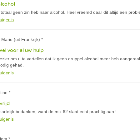
alcohol
ik totaal geen zin heb naar alcohol. Heel vreemd daar dit altijd een pro
uigenis
Marie (uit Frankrijk) *
el voor al uw hulp
lezier om u te vertellen dat ik geen druppel alcohol meer heb aangeraak
 nodig gehad.
uigenis
tine *
vrijd
 hartelijk bedanken, want de mix 62 slaat echt prachtig aan !
uigenis
iem *