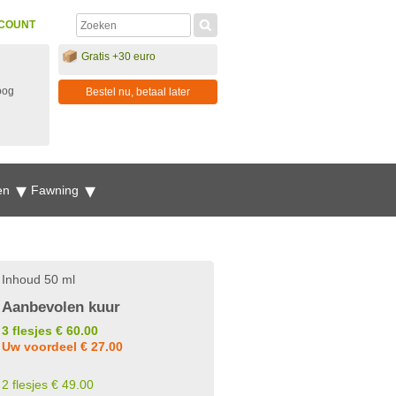
COUNT
Gratis +30 euro
oog
Bestel nu, betaal later
en
Fawning
Inhoud 50 ml
Aanbevolen kuur
3 flesjes € 60.00
Uw voordeel € 27.00
2 flesjes € 49.00