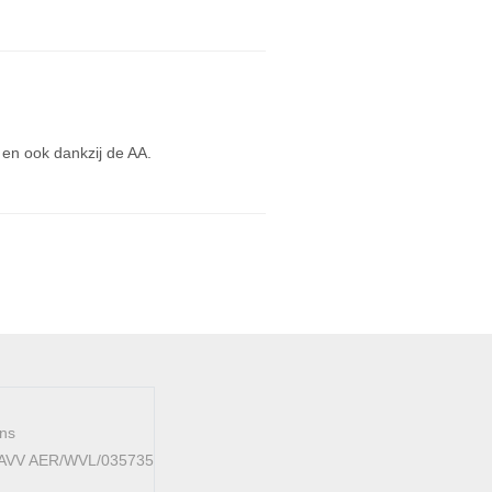
 en ook dankzij de AA.
ens
 FAVV AER/WVL/035735