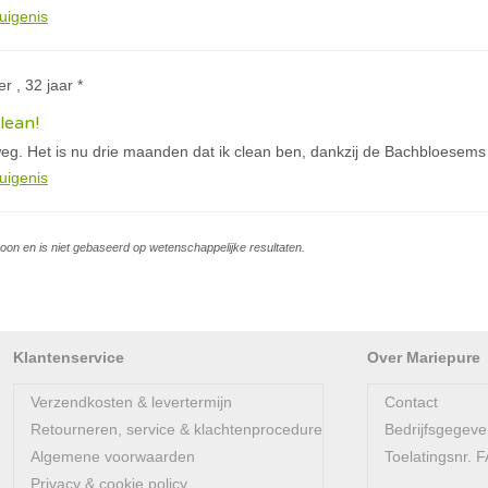
uigenis
r , 32 jaar *
lean!
eg. Het is nu drie maanden dat ik clean ben, dankzij de Bachbloesems
uigenis
soon en is niet gebaseerd op wetenschappelijke resultaten.
Klantenservice
Over Mariepure
Verzendkosten & levertermijn
Contact
Retourneren, service & klachtenprocedure
Bedrijfsgegev
Algemene voorwaarden
Toelatingsnr.
Privacy & cookie policy