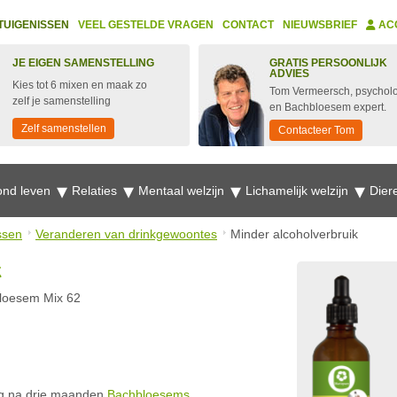
TUIGENISSEN
VEEL GESTELDE VRAGEN
CONTACT
NIEUWSBRIEF
AC
JE EIGEN SAMENSTELLING
GRATIS PERSOONLIJK
ADVIES
Kies tot 6 mixen en maak zo
Tom Vermeersch, psychol
zelf je samenstelling
en Bachbloesem expert.
Zelf samenstellen
Contacteer Tom
nd leven
Relaties
Mentaal welzijn
Lichamelijk welzijn
Dier
ssen
Veranderen van drinkgewoontes
Minder alcoholverbruik
k
loesem Mix 62
ing na drie maanden
Bachbloesems
.