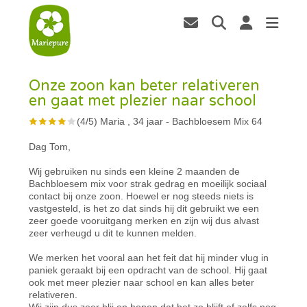
Onze zoon kan beter relativeren
en gaat met plezier naar school
(
4
/
5
)
Maria , 34 jaar
-
Bachbloesem Mix 64
Dag Tom,
Wij gebruiken nu sinds een kleine 2 maanden de
Bachbloesem mix voor strak gedrag en moeilijk sociaal
contact bij onze zoon. Hoewel er nog steeds niets is
vastgesteld, is het zo dat sinds hij dit gebruikt we een
zeer goede vooruitgang merken en zijn wij dus alvast
zeer verheugd u dit te kunnen melden.
We merken het vooral aan het feit dat hij minder vlug in
paniek geraakt bij een opdracht van de school. Hij gaat
ook met meer plezier naar school en kan alles beter
relativeren.
Wij zijn dus zeer blij en hopen dat het zo blijft of zelfs nog