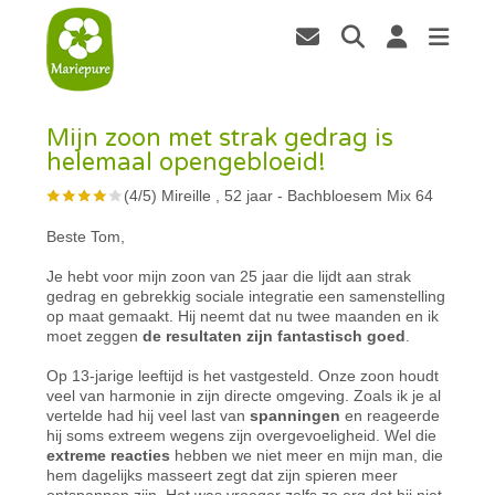
Mijn zoon met strak gedrag is
helemaal opengebloeid!
(
4
/
5
)
Mireille , 52 jaar
-
Bachbloesem Mix 64
Beste Tom,
Je hebt voor mijn zoon van 25 jaar die lijdt aan strak
gedrag en gebrekkig sociale integratie een samenstelling
op maat gemaakt. Hij neemt dat nu twee maanden en ik
moet zeggen
de resultaten zijn fantastisch goed
.
Op 13-jarige leeftijd is het vastgesteld. Onze zoon houdt
veel van harmonie in zijn directe omgeving. Zoals ik je al
vertelde had hij veel last van
spanningen
en reageerde
hij soms extreem wegens zijn overgevoeligheid. Wel die
extreme reacties
hebben we niet meer en mijn man, die
hem dagelijks masseert zegt dat zijn spieren meer
ontspannen zijn. Het was vroeger zelfs zo erg dat hij niet