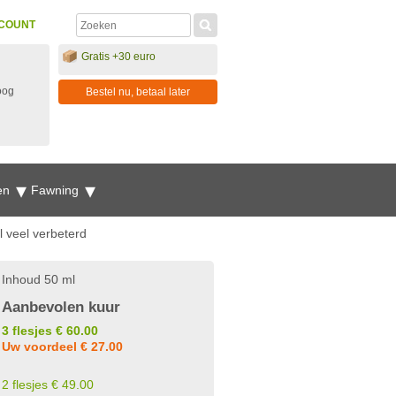
COUNT
Gratis +30 euro
oog
Bestel nu, betaal later
en
Fawning
l veel verbeterd
Inhoud 50 ml
Aanbevolen kuur
3 flesjes € 60.00
Uw voordeel € 27.00
2 flesjes € 49.00