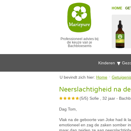
HOME
GE
Professioneel advies bij
de keuze van je
Bachbloesems
Kinderen
Gezo
U bevindt zich hier:
Home
Getuigeni
Neerslachtigheid na de 
(
5
/
5
)
Sofie , 32 jaar
-
Bachb
Dag Tom,
Vlak na de geboorte van Joke had ik l
emotioneel en zag de zaken somber in.
maar dan zeiden ze aan neerslachtighe