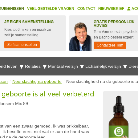
TUIGENISSEN
VEEL GESTELDE VRAGEN
CONTACT
NIEUWSBRIEF
AC
JE EIGEN SAMENSTELLING
GRATIS PERSOONLIJK
ADVIES
Kies tot 6 mixen en maak zo
Tom Vermeersch, psychol
zelf je samenstelling
en Bachbloesem expert.
Zelf samenstellen
Contacteer Tom
nd leven
Relaties
Mentaal welzijn
Lichamelijk welzijn
Dier
ssen
Neerslachtig na geboorte
Neerslachtigheid na de geboorte is a
geboorte is al veel verbeterd
loesem Mix 89
ast van een zwaar gemoed. Ik was prikkelbaar,
 Ik besefte eerst niet wat er aan de hand was
id na de geboorte leed.