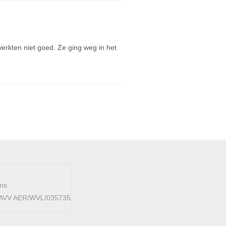
erkten niet goed. Ze ging weg in het
ens
 FAVV AER/WVL/035735