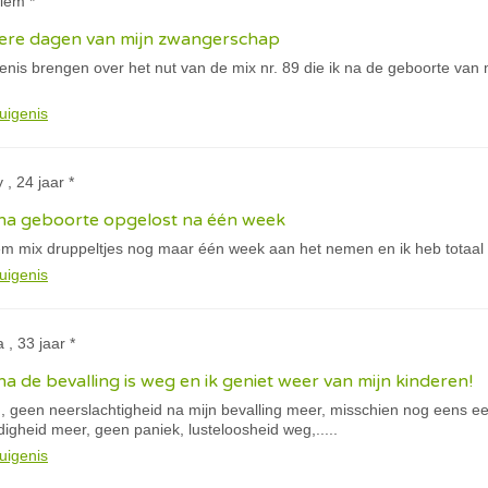
iem *
kere dagen van mijn zwangerschap
igenis brengen over het nut van de mix nr. 89 die ik na de geboorte van
uigenis
 , 24 jaar *
 na geboorte opgelost na één week
m mix druppeltjes nog maar één week aan het nemen en ik heb totaal 
uigenis
 , 33 jaar *
a de bevalling is weg en ik geniet weer van mijn kinderen!
h, geen neerslachtigheid na mijn bevalling meer, misschien nog eens e
digheid
meer, geen paniek, lusteloosheid weg,.....
uigenis