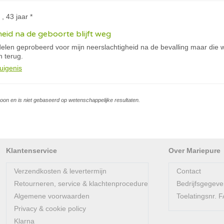
, 43 jaar *
heid na de geboorte blijft weg
elen geprobeerd voor mijn neerslachtigheid na de bevalling maar die w
 terug.
uigenis
soon en is niet gebaseerd op wetenschappelijke resultaten.
Klantenservice
Over Mariepure
Verzendkosten & levertermijn
Contact
Retourneren, service & klachtenprocedure
Bedrijfsgegev
Algemene voorwaarden
Toelatingsnr.
Privacy & cookie policy
Klarna