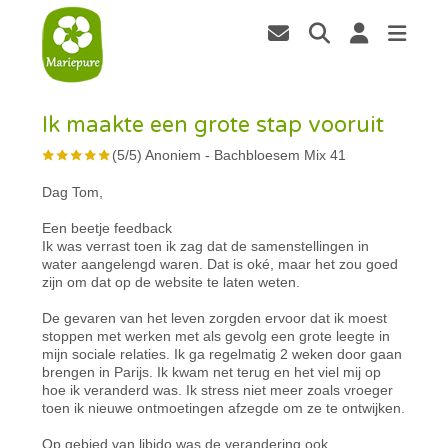
Ik maakte een grote stap vooruit
(
5
/
5
)
Anoniem
-
Bachbloesem Mix 41
Dag Tom,
Een beetje feedback
Ik was verrast toen ik zag dat de samenstellingen in
water aangelengd waren. Dat is oké, maar het zou goed
zijn om dat op de website te laten weten.
De gevaren van het leven zorgden ervoor dat ik moest
stoppen met werken met als gevolg een grote leegte in
mijn sociale relaties. Ik ga regelmatig 2 weken door gaan
brengen in Parijs. Ik kwam net terug en het viel mij op
hoe ik veranderd was. Ik stress niet meer zoals vroeger
toen ik nieuwe ontmoetingen afzegde om ze te ontwijken.
Op gebied van libido was de verandering ook