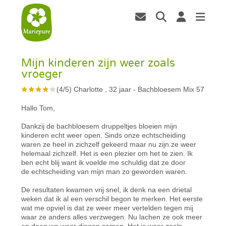
Mijn kinderen zijn weer zoals
vroeger
(
4
/
5
)
Charlotte , 32 jaar
-
Bachbloesem Mix 57
Hallo Tom,
Dankzij de bachbloesem druppeltjes bloeien mijn
kinderen echt weer open. Sinds onze echtscheiding
waren ze heel in zichzelf gekeerd maar nu zijn ze weer
helemaal zichzelf. Het is een plezier om het te zien. Ik
ben echt blij want ik voelde me schuldig dat ze door
de echtscheiding van mijn man zo geworden waren.
De resultaten kwamen vrij snel, ik denk na een drietal
weken dat ik al een verschil begon te merken. Het eerste
wat me opviel is dat ze weer meer vertelden tegen mij
waar ze anders alles verzwegen. Nu lachen ze ook meer
en doen we weer dingen samen. Het is weer zoals