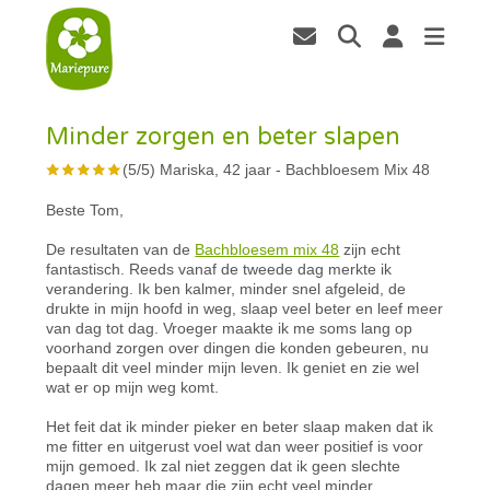
Minder zorgen en beter slapen
(
5
/
5
)
Mariska, 42 jaar
-
Bachbloesem Mix 48
Beste Tom,
De resultaten van de
Bachbloesem mix 48
zijn echt
fantastisch. Reeds vanaf de tweede dag merkte ik
verandering. Ik ben kalmer, minder snel afgeleid, de
drukte in mijn hoofd in weg, slaap veel beter en leef meer
van dag tot dag. Vroeger maakte ik me soms lang op
voorhand zorgen over dingen die konden gebeuren, nu
bepaalt dit veel minder mijn leven. Ik geniet en zie wel
wat er op mijn weg komt.
Het feit dat ik minder pieker en beter slaap maken dat ik
me fitter en uitgerust voel wat dan weer positief is voor
mijn gemoed. Ik zal niet zeggen dat ik geen slechte
dagen meer heb maar die zijn echt veel minder