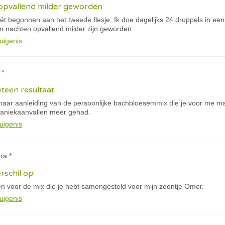
 opvallend milder geworden
t begonnen aan het tweede flesje. Ik doe dagelijks 24 druppels in een fl
jn nachten opvallend milder zijn geworden.
uigenis
 *
eteen resultaat
naar aanleiding van de persoonlijke bachbloesemmix die je voor me maa
paniekaanvallen meer gehad.
uigenis
ra *
rschil op
en voor de mix die je hebt samengesteld voor mijn zoontje Omer.
uigenis