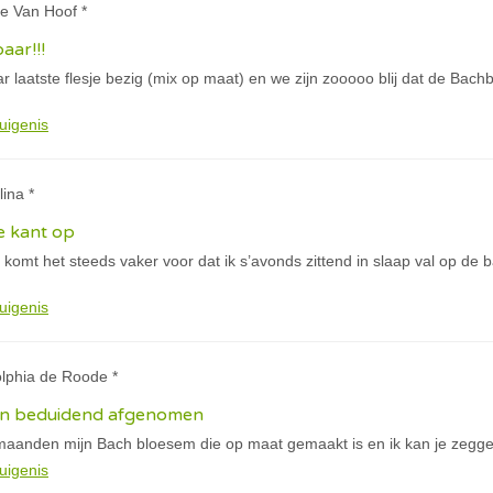
le Van Hoof *
aar!!!
 laatste flesje bezig (mix op maat) en we zijn zooooo blij dat de Bachb
uigenis
lina *
e kant op
komt het steeds vaker voor dat ik s’avonds zittend in slaap val op de 
uigenis
olphia de Roode *
zijn beduidend afgenomen
maanden mijn Bach bloesem die op maat gemaakt is en ik kan je zeggen 
uigenis