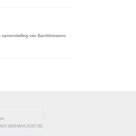
en samenstelling van Bachbloesems
ens
 FAVV AER/WVL/035735