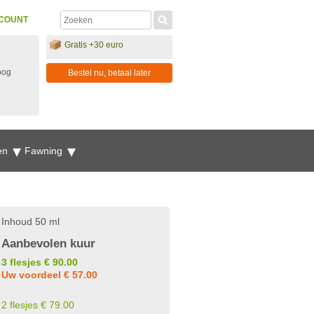
COUNT
Gratis +30 euro
oog
Bestel nu, betaal later
en
Fawning
Inhoud 50 ml
Aanbevolen kuur
3 flesjes € 90.00
Uw voordeel € 57.00
2 flesjes € 79.00