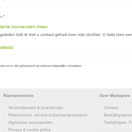
n *
sterie momenten meer
eleden heb ik met u contact gehad over mijn dochter. U hebt toen e
uigenis
soon en is niet gebaseerd op wetenschappelijke resultaten.
Klantenservice
Over Mariepure
Verzendkosten & levertermijn
Contact
Retourneren, service & klachtenprocedure
Bedrijfsgegev
Algemene voorwaarden
Toelatingsnr.
Privacy & cookie policy