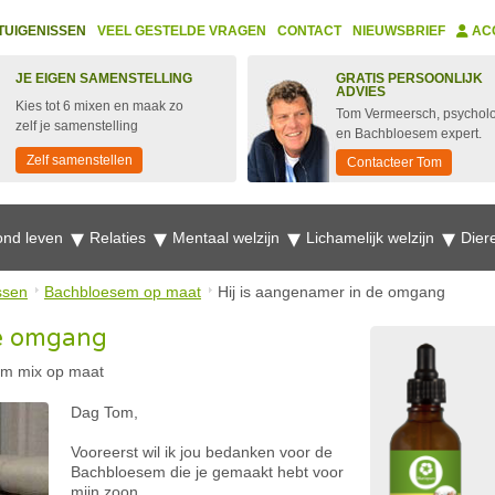
TUIGENISSEN
VEEL GESTELDE VRAGEN
CONTACT
NIEUWSBRIEF
AC
JE EIGEN SAMENSTELLING
GRATIS PERSOONLIJK
ADVIES
Kies tot 6 mixen en maak zo
Tom Vermeersch, psychol
zelf je samenstelling
en Bachbloesem expert.
Zelf samenstellen
Contacteer Tom
nd leven
Relaties
Mentaal welzijn
Lichamelijk welzijn
Dier
ssen
Bachbloesem op maat
Hij is aangenamer in de omgang
de omgang
m mix op maat
Dag Tom,
Vooreerst wil ik jou bedanken voor de
Bachbloesem die je gemaakt hebt voor
mijn zoon.