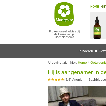
HOME
GE
Professioneel advies bij
de keuze van je
Bachbloesems
Kinderen
Gezo
U bevindt zich hier:
Home
Getuigeni
Hij is aangenamer in 
(
5
/
5
)
Anoniem
-
Bachbloese