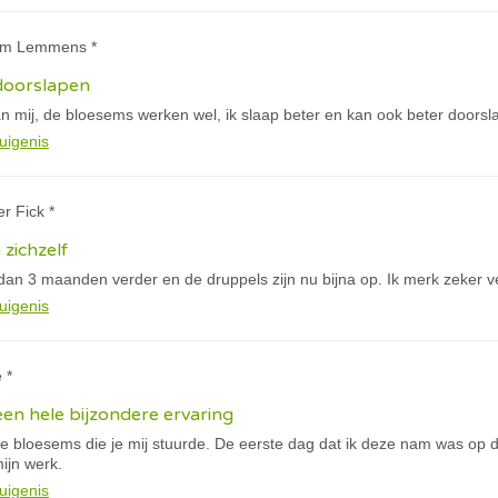
jam Lemmens *
 doorslapen
n mij, de bloesems werken wel, ik slaap beter en kan ook beter doorsl
uigenis
er Fick *
 zichzelf
dan 3 maanden verder en de druppels zijn nu bijna op. Ik merk zeker v
uigenis
 *
een hele bijzondere ervaring
ne bloesems die je mij stuurde. De eerste dag dat ik deze nam was op d
ijn werk.
uigenis