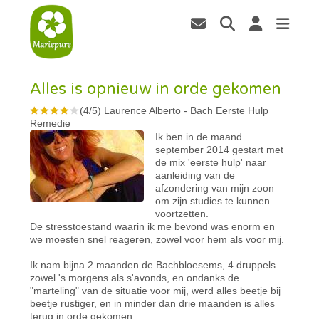
Alles is opnieuw in orde gekomen
(
4
/
5
)
Laurence Alberto
-
Bach Eerste Hulp
Remedie
Ik ben in de maand
september 2014 gestart met
de mix 'eerste hulp' naar
aanleiding van de
afzondering van mijn zoon
om zijn studies te kunnen
voortzetten.
De stresstoestand waarin ik me bevond was enorm en
we moesten snel reageren, zowel voor hem als voor mij.
Ik nam bijna 2 maanden de Bachbloesems, 4 druppels
zowel 's morgens als s'avonds, en ondanks de
"marteling" van de situatie voor mij, werd alles beetje bij
beetje rustiger, en in minder dan drie maanden is alles
terug in orde gekomen.