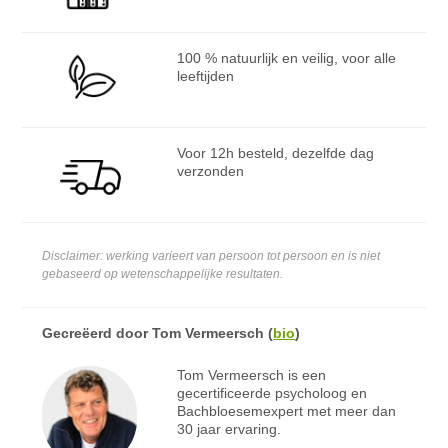
100 % natuurlijk en veilig, voor alle
leeftijden
Voor 12h besteld, dezelfde dag
verzonden
Disclaimer: werking varieert van persoon tot persoon en is niet
gebaseerd op wetenschappelijke resultaten.
Gecreëerd door
Tom Vermeersch
(
bio
)
Tom Vermeersch is een
gecertificeerde psycholoog en
Bachbloesemexpert met meer dan
30 jaar ervaring.