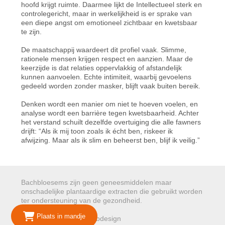
hoofd krijgt ruimte. Daarmee lijkt de Intellectueel sterk en
controlegericht, maar in werkelijkheid is er sprake van
een diepe angst om emotioneel zichtbaar en kwetsbaar
te zijn.
De maatschappij waardeert dit profiel vaak. Slimme,
rationele mensen krijgen respect en aanzien. Maar de
keerzijde is dat relaties oppervlakkig of afstandelijk
kunnen aanvoelen. Echte intimiteit, waarbij gevoelens
gedeeld worden zonder masker, blijft vaak buiten bereik.
Denken wordt een manier om niet te hoeven voelen, en
analyse wordt een barrière tegen kwetsbaarheid. Achter
het verstand schuilt dezelfde overtuiging die alle fawners
drijft: “Als ik mij toon zoals ik écht ben, riskeer ik
afwijzing. Maar als ik slim en beheerst ben, blijf ik veilig.”
Bachbloesems zijn geen geneesmiddelen maar
onschadelijke plantaardige extracten die gebruikt worden
ter ondersteuning van de gezondheid.
Plaats in mandje
© 2026 Mariepure - Webdesign
Publi4u