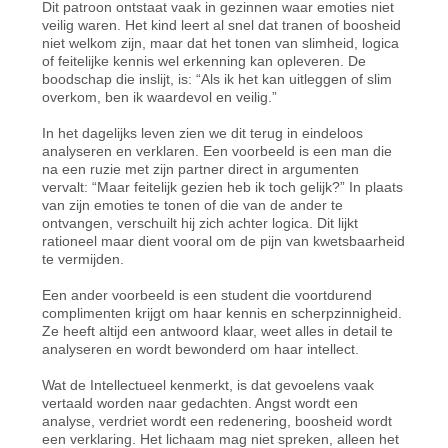
Dit patroon ontstaat vaak in gezinnen waar emoties niet
veilig waren. Het kind leert al snel dat tranen of boosheid
niet welkom zijn, maar dat het tonen van slimheid, logica
of feitelijke kennis wel erkenning kan opleveren. De
boodschap die inslijt, is: “Als ik het kan uitleggen of slim
overkom, ben ik waardevol en veilig.”
In het dagelijks leven zien we dit terug in eindeloos
analyseren en verklaren. Een voorbeeld is een man die
na een ruzie met zijn partner direct in argumenten
vervalt: “Maar feitelijk gezien heb ik toch gelijk?” In plaats
van zijn emoties te tonen of die van de ander te
ontvangen, verschuilt hij zich achter logica. Dit lijkt
rationeel maar dient vooral om de pijn van kwetsbaarheid
te vermijden.
Een ander voorbeeld is een student die voortdurend
complimenten krijgt om haar kennis en scherpzinnigheid.
Ze heeft altijd een antwoord klaar, weet alles in detail te
analyseren en wordt bewonderd om haar intellect.
Wat de Intellectueel kenmerkt, is dat gevoelens vaak
vertaald worden naar gedachten. Angst wordt een
analyse, verdriet wordt een redenering, boosheid wordt
een verklaring. Het lichaam mag niet spreken, alleen het