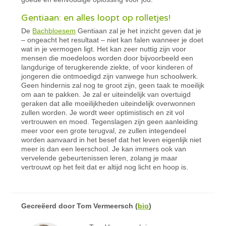
Gentiaan: en alles loopt op rolletjes!
De
Bachbloesem
Gentiaan zal je het inzicht geven dat je
– ongeacht het resultaat – niet kan falen wanneer je doet
wat in je vermogen ligt. Het kan zeer nuttig zijn voor
mensen die moedeloos worden door bijvoorbeeld een
langdurige of terugkerende ziekte, of voor kinderen of
jongeren die ontmoedigd zijn vanwege hun schoolwerk.
Geen hindernis zal nog te groot zijn, geen taak te moeilijk
om aan te pakken. Je zal er uiteindelijk van overtuigd
geraken dat alle moeilijkheden uiteindelijk overwonnen
zullen worden. Je wordt weer optimistisch en zit vol
vertrouwen en moed. Tegenslagen zijn geen aanleiding
meer voor een grote terugval, ze zullen integendeel
worden aanvaard in het besef dat het leven eigenlijk niet
meer is dan een leerschool. Je kan immers ook van
vervelende gebeurtenissen leren, zolang je maar
vertrouwt op het feit dat er altijd nog licht en hoop is.
Gecreëerd door
Tom Vermeersch
(
bio
)