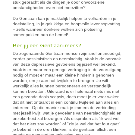
stuk gebracht als de dingen je door onvoorziene
omstandigheden even niet meezitten?
De Gentiaan kan je makkelijk helpen te volharden in je
doelstelling, in je gelukkige en hoopvolle levensopvatting
– zelfs wanneer donkere wolken zich plotseling
samenpakken aan de hemel!
Ben jij een Gentiaan-mens?
De zogenaamde Gentiaan-mensen zijn snel ontmoedigd,
eerder pessimistisch en neerslachtig. Vaak is de oorzaak
van deze depressieve gevoelens bij jezelf wel bekend.
Vaak is er maar een geringe vertraging in de vooruitgang
nodig of moet er maar een kleine hindernis genomen
worden, om je aan het twijfelen te brengen. Je wilt
werkelijk alles kunnen beredeneren en verstandelijk
kunnen bevatten. Uiteraard is er helemaal niets mis met
een gezonde dosis scepsis, doch moet je er voor waken
dat dit niet ontaardt in een continu twijfelen aan alles en
iedereen. Op die manier raak je immers de verbinding
met jezelf kwijt, wat je gevoelens van neerslachtigheid en
onzekerheid zal bezorgen. Als uitspraken als “ik wist wel
dat het niets zou worden” of “zie je wel dat het fout gaat”
je bekend in de oren klinken, is de gentiaan allicht een
goede en eenvoudige oplossing voor jou.