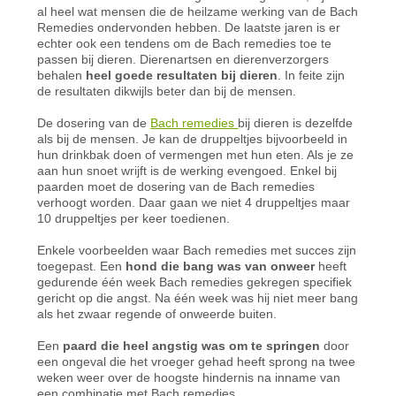
al heel wat mensen die de heilzame werking van de Bach
Remedies ondervonden hebben. De laatste jaren is er
echter ook een tendens om de Bach remedies toe te
passen bij dieren. Dierenartsen en dierenverzorgers
behalen
heel goede resultaten bij dieren
. In feite zijn
de resultaten dikwijls beter dan bij de mensen.
De dosering van de
Bach remedies
bij dieren is dezelfde
als bij de mensen. Je kan de druppeltjes bijvoorbeeld in
hun drinkbak doen of vermengen met hun eten. Als je ze
aan hun snoet wrijft is de werking evengoed. Enkel bij
paarden moet de dosering van de Bach remedies
verhoogt worden. Daar gaan we niet 4 druppeltjes maar
10 druppeltjes per keer toedienen.
Enkele voorbeelden waar Bach remedies met succes zijn
toegepast. Een
hond die bang was van onweer
heeft
gedurende één week Bach remedies gekregen specifiek
gericht op die angst. Na één week was hij niet meer bang
als het zwaar regende of onweerde buiten.
Een
paard die heel angstig was om te springen
door
een ongeval die het vroeger gehad heeft sprong na twee
weken weer over de hoogste hindernis na inname van
een combinatie met Bach remedies.